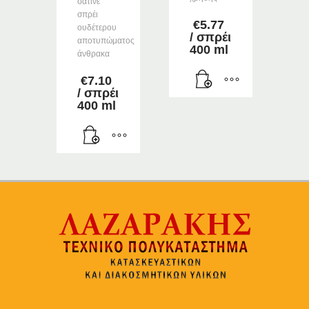
σατινέ
σπρέι
€
5.77
ουδέτερου
/ σπρέι
αποτυπώματος
400 ml
άνθρακα
€
7.10
/ σπρέι
400 ml