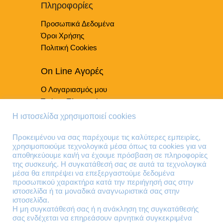
Πληροφορίες
Προσωπικά Δεδομένα
Όροι Χρήσης
Πολιτική Cookies
On Line Αγορές
Ο Λογαριασμός μου
Τρόποι Πληρωμής
Τρόποι Παράδοσης
Η ιστοσελίδα χρησιμοποιεί cookies
Επιστροφές Προϊόντων
Προκειμένου να σας παρέχουμε τις καλύτερες εμπειρίες,
χρησιμοποιούμε τεχνολογικά μέσα όπως τα cookies για να
Τηλέφωνα Επικοινωνίας
αποθηκεύουμε και/ή να έχουμε πρόσβαση σε πληροφορίες
της συσκευής. Η συγκατάθεσή σας σε αυτά τα τεχνολογικά
210 41 13 636
μέσα θα επιτρέψει να επεξεργαστούμε δεδομένα
210 41 13 280
προσωπικού χαρακτήρα κατά την περιήγησή σας στην
ιστοσελίδα ή τα μοναδικά αναγνωριστικά σας στην
ιστοσελίδα.
Διεύθυνση
Η μη συγκατάθεσή σας ή η ανάκληση της συγκατάθεσής
σας ενδέχεται να επηρεάσουν αρνητικά συγκεκριμένα
Θηβών 220