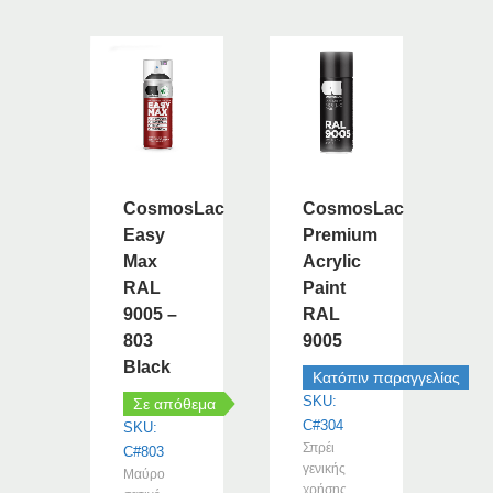
CosmosLac
CosmosLac
Easy
Premium
Max
Acrylic
RAL
Paint
9005 –
RAL
803
9005
Black
Κατόπιν παραγγελίας
SKU:
Σε απόθεμα
C#304
SKU:
Σπρέι
C#803
γενικής
Μαύρο
χρήσης