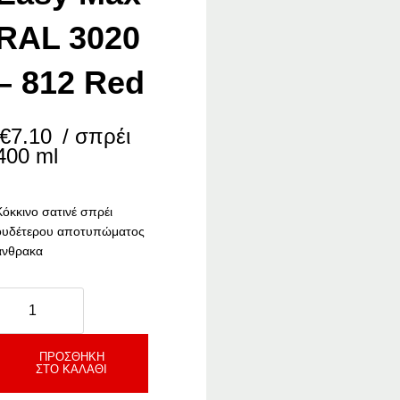
RAL 3020
– 812 Red
€
7.10
/ σπρέι
400 ml
Κόκκινο σατινέ σπρέι
ουδέτερου αποτυπώματος
άνθρακα
CosmosLac
Easy
Max
RAL
ΠΡΟΣΘΉΚΗ
ΣΤΟ ΚΑΛΆΘΙ
020