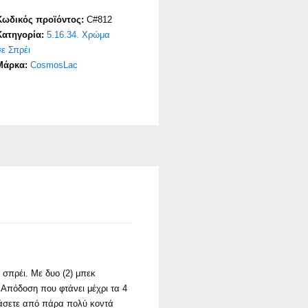
12
Κωδικός προϊόντος:
C#812
Red
Κατηγορία:
5.16.34. Χρώμα
ποσότητα
ε Σπρέι
Μάρκα:
CosmosLac
σπρέι. Με δυο (2) μπεκ
. Απόδοση που φτάνει μέχρι τα 4
κάσετε από πάρα πολύ κοντά