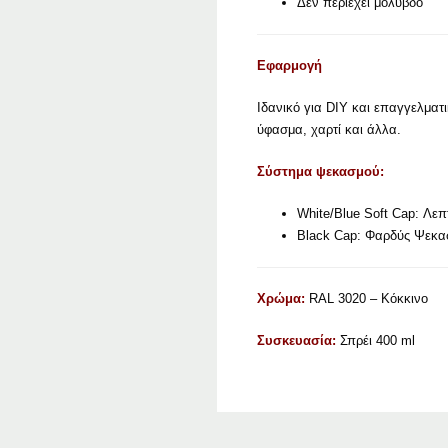
Δεν περιέχει μόλυβδο
Εφαρμογή
Ιδανικό για DIY και επαγγελματι
ύφασμα, χαρτί και άλλα.
Σύστημα ψεκασμού:
White/Blue Soft Cap: Λεπ
Black Cap: Φαρδύς Ψεκασ
Χρώμα:
RAL 3020 – Κόκκινο
Συσκευασία:
Σπρέι 400 ml