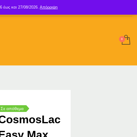
6 έως και 27/08/2026.
Απόρριψη
SIGN UP
LOGIN
Σε απόθεμα
CosmosLac
Easy Max