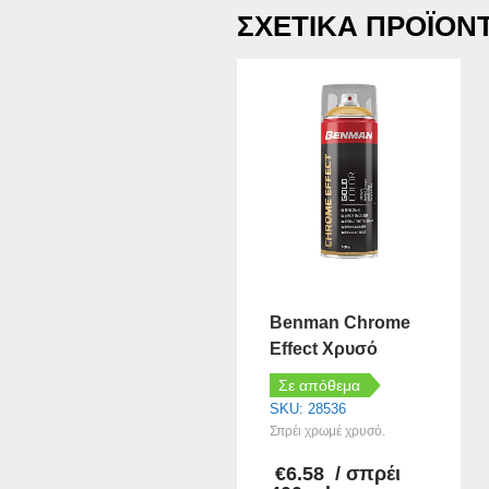
ΣΧΕΤΙΚΆ ΠΡΟΪΌΝ
Benman Chrome
Effect Χρυσό
Σε απόθεμα
SKU: 28536
Σπρέι χρωμέ χρυσό.
€
6.58
/ σπρέι