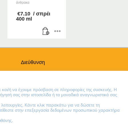
άνθρακα
:
€
7.10
/ σπρέι
gh
400 ml
Διεύθυνση
Θηβών 220
Άγιος Ιωάννης
Ρέντης
ε και/ή να έχουμε πρόσβαση σε πληροφορίες της συσκευής. Η
Τ.Κ. 182 33
ήγησή σας στην ιστοσελίδα ή τα μοναδικά αναγνωριστικά σας
λειτουργίες. Κάντε κλικ παρακάτω για να δώσετε τη
Email
ντιτίθεστε στην επεξεργασία δεδομένων προσωπικού χαρακτήρα
contact@lazarakis.gr
οθόνης.