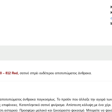
8
σ
 – 812 Red,
σατινέ σπρέι ουδέτερου αποτυπώματος άνθρακα.
υ αποτυπώματος άνθρακα παγκοσμίως. Το προϊόν που άλλαξε την αγορά των 
 επιφάνειες. Καταπληκτικό σατινέ φινίρισμα. Απίστευτη κάλυψη με ένα χέρι
ήση ασταριού. Προσφέρει μαλακό και ξεκούραστο ψεκασμό. Μπορείτε να ψε