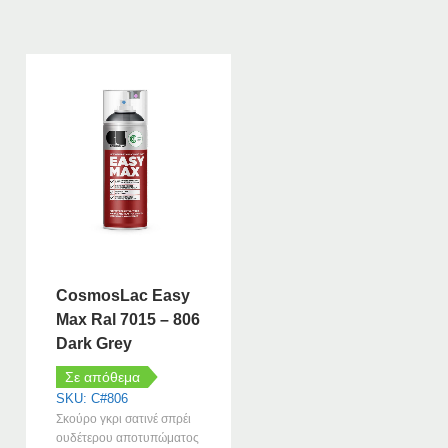
CosmosLac Easy
Max Ral 7015 – 806
Dark Grey
Σε απόθεμα
SKU: C#806
Σκούρο γκρι σατινέ σπρέι
ουδέτερου αποτυπώματος