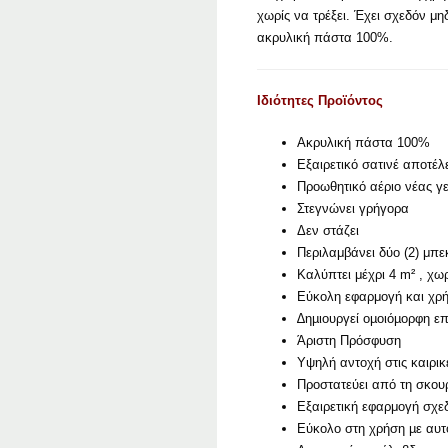
χωρίς να τρέξει. Έχει σχεδόν μη
ακρυλική πάστα 100%.
Ιδιότητες Προϊόντος
Ακρυλική πάστα 100%
Εξαιρετικό σατινέ αποτέ
Προωθητικό αέριο νέας γε
Στεγνώνει γρήγορα
Δεν στάζει
Περιλαμβάνει δύο (2) μπε
Καλύπτει μέχρι 4 m² , χω
Εύκολη εφαρμογή και χρ
∆ηµιουργεί οµοιόµορφη επ
Άριστη Πρόσφυση
Υψηλή αντοχή στις καιρικ
Προστατεύει από τη σκου
Εξαιρετική εφαρμογή σχεδ
Εύκολο στη χρήση µε αυτ