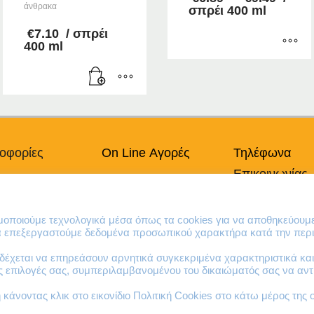
άνθρακα
range
σπρέι 400 ml
€6.89
€
7.10
/ σπρέι
throu
400 ml
€9.49
Αυτό
το
προϊόν
έχει
πολλαπλές
παραλλαγές.
οφορίες
On Line Αγορές
Τηλέφωνα
Οι
Επικοινωνίας
επιλογές
πικά Δεδομένα
Ο Λογαριασμός μου
μπορούν
Χρήσης
Τρόποι Πληρωμής
210 41 13 636
να
κή Cookies
Τρόποι Παράδοσης
210 41 13 280
ιμοποιούμε τεχνολογικά μέσα όπως τα cookies για να αποθηκεύουμ
επιλεγούν
Επιστροφές Προϊόντων
να επεξεργαστούμε δεδομένα προσωπικού χαρακτήρα κατά την περι
στη
σελίδα
έχεται να επηρεάσουν αρνητικά συγκεκριμένα χαρακτηριστικά και 
του
ες επιλογές σας, συμπεριλαμβανομένου του δικαιώματός σας να α
προϊόντος
κάνοντας κλικ στο εικονίδιο Πολιτική Cookies στο κάτω μέρος της 