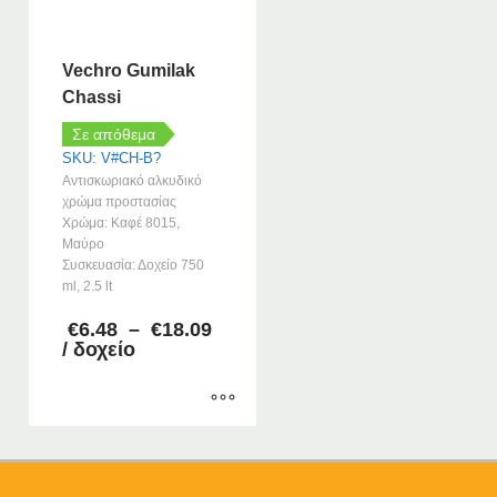
Vechro Gumilak
Chassi
Σε απόθεμα
SKU: V#CH-B?
Αντισκωριακό αλκυδικό
χρώμα προστασίας
Χρώμα: Καφέ 8015,
Μαύρο
Συσκευασία: Δοχείο 750
ml, 2.5 lt
Price
€
6.48
–
€
18.09
range:
/ δοχείο
€6.48
through
€18.09
Αυτό
το
προϊόν