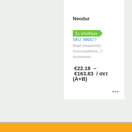
Neodur
Σε απόθεμα
SKU: N#DU-?
Βαφή αλειφατικής
πολυουρεθάνης, 2-
συστατικών
€
22.18
–
Price
€
163.83
/ σετ
range:
(Α+Β)
€22.18
through
€163.83
Αυτό
το
προϊόν
έχει
πολλαπλές