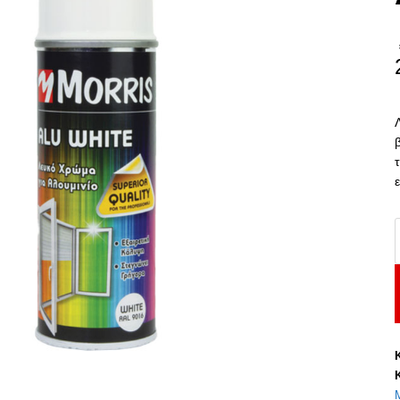
M
A
W