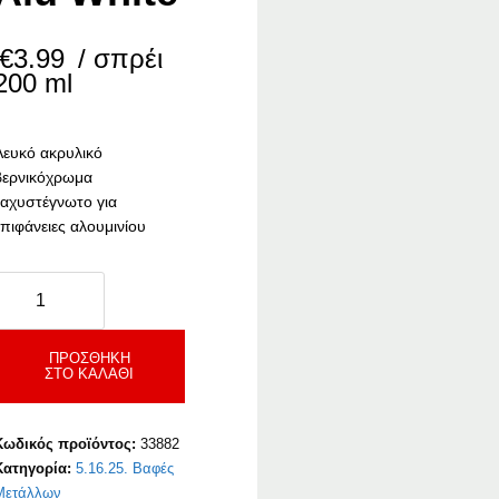
€
3.99
/ σπρέι
200 ml
Λευκό ακρυλικό
βερνικόχρωμα
ταχυστέγνωτο για
επιφάνειες αλουμινίου
orris
lu
hite
ποσότητα
ΠΡΟΣΘΉΚΗ
ΣΤΟ ΚΑΛΆΘΙ
Κωδικός προϊόντος:
33882
Κατηγορία:
5.16.25. Βαφές
Μετάλλων