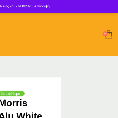
6 έως και 27/08/2026.
Απόρριψη
SIGN UP
LOGIN
Σε απόθεμα
Morris
Alu White