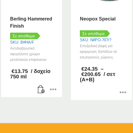
Berling Hammered
Neopox Special
Finish
Σε απόθεμα
Σε απόθεμα
SKU: N#PO-?0?/?
SKU: B#HA/F
Εποξειδική βαφή για
Αντιδιαβρωτικό
εφαρμογές δαπέδων σε
σφυρήλατο χρώμα
εσωτερικούς χώρους.
μεταλλικών επιφανειών
€
24.35
–
€
13.75
/ δοχείο
Price
€
200.65
/ σετ
750 ml
range:
(Α+Β)
€24.35
through
€200.65
Αυτό
το
προϊόν
έχει
πολλαπλές