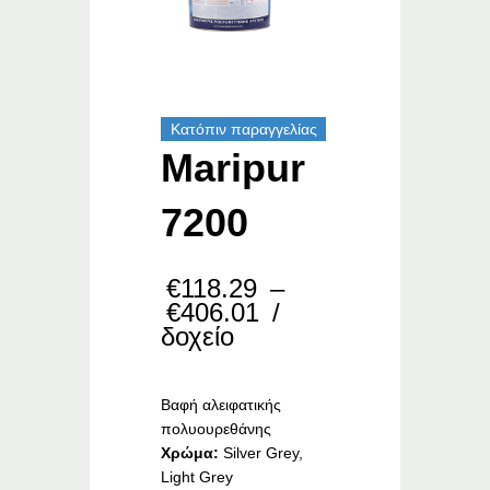
Κατόπιν παραγγελίας
Maripur
7200
€
118.29
–
Price
€
406.01
/
range:
δοχείο
€118.29
through
€406.01
Βαφή αλειφατικής
πολυουρεθάνης
Χρώμα:
Silver Grey,
Light Grey