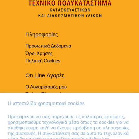
Οι
στη
επιλογές
σελίδα
μπορούν
του
να
προϊόντος
επιλεγούν
Πληροφορίες
στη
Προσωπικά Δεδομένα
σελίδα
του
Όροι Χρήσης
προϊόντος
Πολιτική Cookies
On Line Αγορές
Ο Λογαριασμός μου
Τρόποι Πληρωμής
Τρόποι Παράδοσης
Η ιστοσελίδα χρησιμοποιεί cookies
Επιστροφές Προϊόντων
Προκειμένου να σας παρέχουμε τις καλύτερες εμπειρίες,
χρησιμοποιούμε τεχνολογικά μέσα όπως τα cookies για να
Τηλέφωνα Επικοινωνίας
αποθηκεύουμε και/ή να έχουμε πρόσβαση σε πληροφορίες
της συσκευής. Η συγκατάθεσή σας σε αυτά τα τεχνολογικά
210 41 13 636