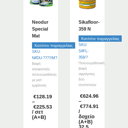
Neodur
Sikafloor-
Special
359 N
Mat
Κατόπιν παραγγελίας
SKU:
Κατόπιν παραγγελίας
S#FL-
SKU:
359/?
N#DU-????/M?
Πολυουρεθανική
Βαφή
βαφή
αλειφατικής
σφράγισης
πολυουρεθάνης
δύο
με ματ
συστατικών
εμφάνιση
€
624.96
€
128.19
–
–
€
774.91
€
225.53
Price
/
Price
/ σετ
range:
δοχείο
range:
(Α+Β)
€624.96
(Α+Β)
€128.19
through
32.5
through