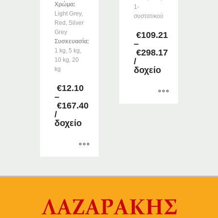
Χρώμα:
1-
Light Grey,
συστατικού
Red, Silver
Grey
€
109.21
Συσκευασία:
–
1 kg, 5 kg,
€
298.17
Price
10 kg, 20
/
range:
δοχείο
kg
€109.21
through
€
12.10
€298.17
–
€
167.40
Αυτό
Price
/
το
range:
δοχείο
προϊόν
€12.10
through
έχει
€167.40
πολλαπλές
Αυτό
παραλλαγές.
το
Οι
προϊόν
επιλογές
έχει
μπορούν
πολλαπλές
να
παραλλαγές.
επιλεγούν