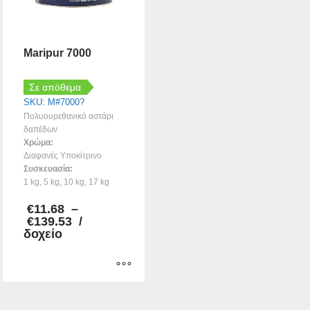
Maripur 7000
Σε απόθεμα
SKU: M#7000?
Πολυουρεθανικό αστάρι
δαπέδων
Χρώμα:
Διαφανές Υποκίτρινο
Συσκευασία:
1 kg, 5 kg, 10 kg, 17 kg
€
11.68
–
Price
€
139.53
/
range:
δοχείο
€11.68
through
€139.53
Αυτό
το