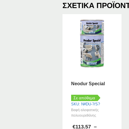
προϊόν
ΣΧΕΤΙΚΆ ΠΡΟΪΌΝ
έχει
πολλαπλές
παραλλαγές.
Οι
επιλογές
μπορούν
να
επιλεγούν
στη
σελίδα
του
προϊόντος
Neodur Special
Σε απόθεμα
SKU: N#DU-?/S?
Βαφή αλειφατικής
πολυουρεθάνης
€
113.57
–