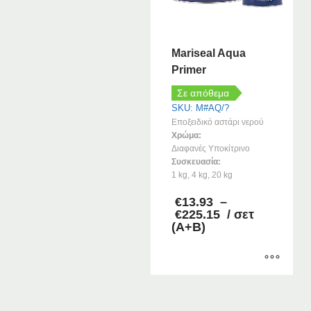
Mariseal Aqua
Primer
Σε απόθεμα
SKU: M#AQ/?
Εποξειδικό αστάρι νερού
Χρώμα:
Διαφανές Υποκίτρινο
Συσκευασία:
1 kg, 4 kg, 20 kg
€
13.93
–
Price
€
225.15
/ σετ
range:
(Α+Β)
€13.93
through
€225.15
Αυτό
το