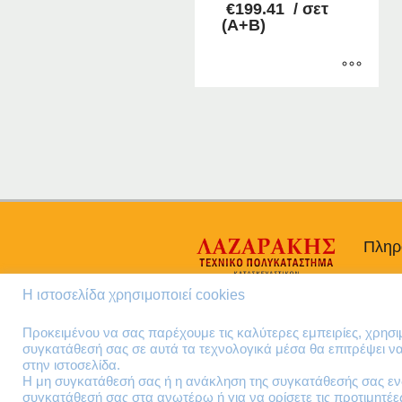
Price
€
199.41
/ σετ
range:
(Α+Β)
€113.57
through
€199.41
Αυτό
το
προϊόν
έχει
πολλαπλές
παραλλαγές.
Οι
επιλογές
Πληρ
μπορούν
να
Προσω
επιλεγούν
Η ιστοσελίδα χρησιμοποιεί cookies
Όροι 
στη
Πολιτι
Προκειμένου να σας παρέχουμε τις καλύτερες εμπειρίες, χρησ
σελίδα
συγκατάθεσή σας σε αυτά τα τεχνολογικά μέσα θα επιτρέψει 
του
στην ιστοσελίδα.
προϊόντος
Η μη συγκατάθεσή σας ή η ανάκληση της συγκατάθεσής σας ενδ
συγκατάθεσή σας στα ανωτέρω ή για να ορίσετε τις προτιμητέ