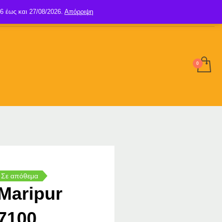
6 έως και 27/08/2026.
Απόρριψη
SIGN UP
LOGIN
Σε απόθεμα
Maripur
7100