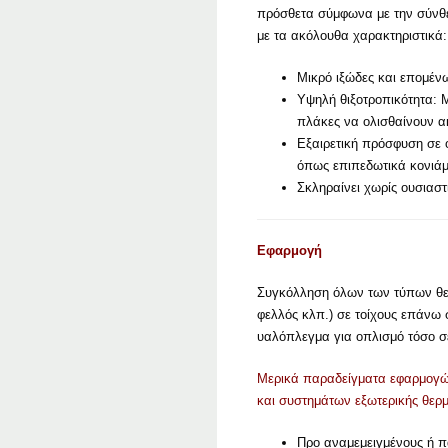
πρόσθετα σύμφωνα με την σύνθε
με τα ακόλουθα χαρακτηριστικά:
Μικρό ιξώδες και επομέν
Υψηλή θιξοτροπικότητα: Μ
πλάκες να ολισθαίνουν α
Εξαιρετική πρόσφυση σε 
όπως επιπεδωτικά κονιάμ
Σκληραίνει χωρίς ουσιασ
Εφαρμογή
Συγκόλληση όλων των τύπων θε
φελλός κλπ.) σε τοίχους επάνω
υαλόπλεγμα για οπλισμό τόσο σε
Μερικά παραδείγματα εφαρμογώ
και συστημάτων εξωτερικής θε
Προ αναμεμειγμένους ή 