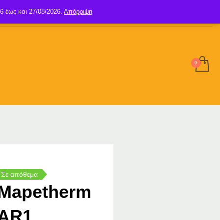
6 έως και 27/08/2026.
Απόρριψη
SIGN UP
LOGIN
Σε απόθεμα
Mapetherm
AR1