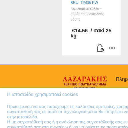
SKU: T#405-PW
Iνοπλισμένη κόλλα –
σοβάς τσιμεντοειδούς
βάσης
€
14.56
/ σακί 25
kg
Πληρ
Προσω
Η ιστοσελίδα χρησιμοποιεί cookies
Όροι 
Πολιτι
Προκειμένου να σας παρέχουμε τις καλύτερες εμπειρίες, χρησ
συγκατάθεσή σας σε αυτά τα τεχνολογικά μέσα θα επιτρέψει 
στην ιστοσελίδα.
Η μη συγκατάθεσή σας ή η ανάκληση της συγκατάθεσής σας ενδ
συγκατάθεσή σας στα ανωτέρω ή για να ορίσετε τις προτιμητέ