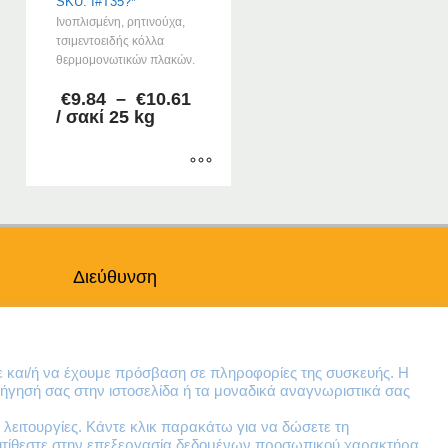
SKU: I#T35?*
Ινοπλισμένη, ρητινούχα,
τσιμεντοειδής κόλλα
θερμομονωτικών πλακών.
Price
€
9.84
–
€
10.61
range:
/ σακί 25 kg
€9.84
through
€10.61
Αυτό
το
προϊόν
έχει
Διεύθυνση
πολλαπλές
παραλλαγές.
Θηβών 220
Οι
Άγιος Ιωάννης
επιλογές
Ρέντης
μπορούν
ε και/ή να έχουμε πρόσβαση σε πληροφορίες της συσκευής. Η
Τ.Κ. 182 33
ήγησή σας στην ιστοσελίδα ή τα μοναδικά αναγνωριστικά σας
να
επιλεγούν
λειτουργίες. Κάντε κλικ παρακάτω για να δώσετε τη
Email
στη
ντιτίθεστε στην επεξεργασία δεδομένων προσωπικού χαρακτήρα