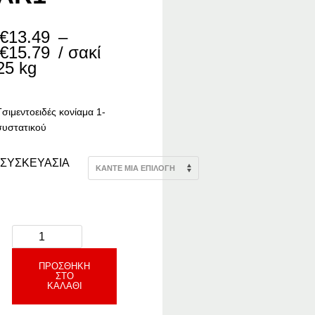
€
13.49
–
Price
€
15.79
/ σακί
range:
25 kg
€13.49
through
€15.79
Tσιμεντοειδές κονίαμα 1-
συστατικού
ΣΥΣΚΕΥΑΣΙΑ
ΠΡΟΣΘΉΚΗ
ΣΤΟ
ΚΑΛΆΘΙ