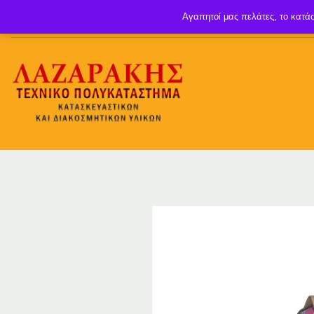
Αγαπητοί μας πελάτες, το κατάσ