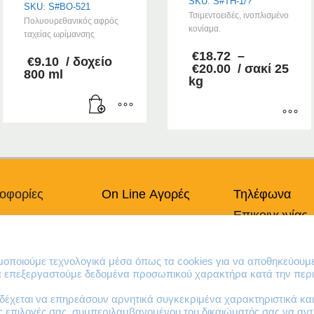
SKU: S#TH-1/?
SKU: S#BO-521
Τσιμεντοειδές, ινοπλισμένο
Πολυουρεθανικός αφρός
κονίαμα.
ταχείας ωρίμανσης
€
18.72
–
€
9.10
/ δοχείο
Price
€
20.00
/ σακί 25
800 ml
range:
kg
€18.72
through
€20.00
Αυτό
το
προϊόν
έχει
οφορίες
On Line Αγορές
Τηλέφωνα
πολλαπλές
παραλλαγές.
Επικοινωνίας
πικά Δεδομένα
Ο Λογαριασμός μου
Οι
Χρήσης
Τρόποι Πληρωμής
210 41 13 636
επιλογές
κή Cookies
Τρόποι Παράδοσης
210 41 13 280
μπορούν
ιμοποιούμε τεχνολογικά μέσα όπως τα cookies για να αποθηκεύουμ
Επιστροφές Προϊόντων
να επεξεργαστούμε δεδομένα προσωπικού χαρακτήρα κατά την περι
να
επιλεγούν
έχεται να επηρεάσουν αρνητικά συγκεκριμένα χαρακτηριστικά και 
στη
ες επιλογές σας, συμπεριλαμβανομένου του δικαιώματός σας να α