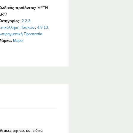
Κωδικός προϊόντος:
M#TH-
AR/?
Κατηγορίες:
2.2.3.
Επικόλληση Πλακών
,
4.9.13.
Αντιρηγματική Προστασία
Μάρκα:
Mapei
τικές ρητίνες και ειδικά