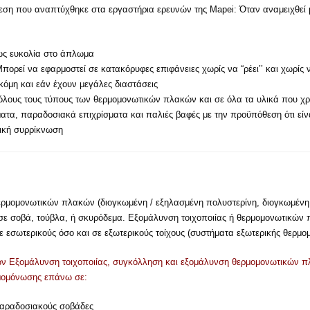
ση που αναπτύχθηκε στα εργαστήρια ερευνών της Mapei: Όταν αναμειχθεί μ
ως ευκολία στο άπλωμα
πορεί να εφαρμοστεί σε κατακόρυφες επιφάνειες χωρίς να “ρέει’’ και χωρίς ν
κόμη και εάν έχουν μεγάλες διαστάσεις
όλους τους τύπους των θερμομονωτικών πλακών και σε όλα τα υλικά που χρ
ατα, παραδοσιακά επιχρίσματα και παλιές βαφές με την προϋπόθεση ότι εί
τική συρρίκνωση
ρμομονωτικών πλακών (διογκωμένη / εξηλασμένη πολυστερίνη, διογκωμέν
 σε σοβά, τούβλα, ή σκυρόδεμα. Εξομάλυνση τοιχοποιίας ή θερμομονωτικών
 εσωτερικούς όσο και σε εξωτερικούς τοίχους (συστήματα εξωτερικής θερμο
ν Εξομάλυνση τοιχοποιίας, συγκόλληση και εξομάλυνση θερμομονωτικών π
ρμομόνωσης επάνω σε:
παραδοσιακούς σοβάδες