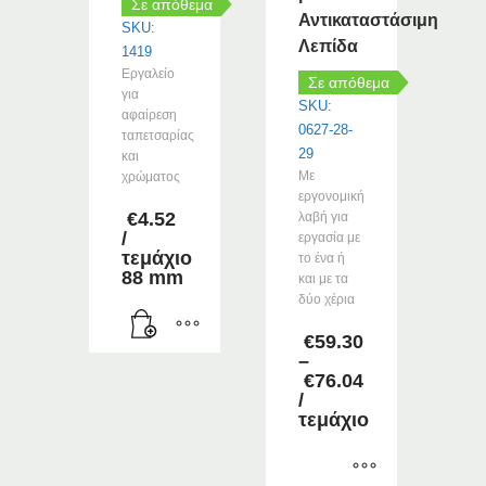
Σε απόθεμα
Αντικαταστάσιμη
SKU:
Λεπίδα
1419
Εργαλείο
Σε απόθεμα
για
SKU:
αφαίρεση
0627-28-
ταπετσαρίας
29
και
Με
χρώματος
εργονομική
€
4.52
λαβή για
/
εργασία με
τεμάχιο
το ένα ή
88 mm
και με τα
δύο χέρια
€
59.30
–
€
76.04
Price
/
range:
τεμάχιο
€59.30
through
€76.04