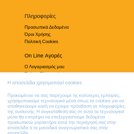
μπορούν
να
επιλεγούν
Πληροφορίες
στη
Προσωπικά Δεδομένα
σελίδα
του
Όροι Χρήσης
προϊόντος
Πολιτική Cookies
On Line Αγορές
Ο Λογαριασμός μου
Τρόποι Πληρωμής
Τρόποι Παράδοσης
Η ιστοσελίδα χρησιμοποιεί cookies
Επιστροφές Προϊόντων
Προκειμένου να σας παρέχουμε τις καλύτερες εμπειρίες,
χρησιμοποιούμε τεχνολογικά μέσα όπως τα cookies για να
Τηλέφωνα Επικοινωνίας
αποθηκεύουμε και/ή να έχουμε πρόσβαση σε πληροφορίες
της συσκευής. Η συγκατάθεσή σας σε αυτά τα τεχνολογικά
210 41 13 636
μέσα θα επιτρέψει να επεξεργαστούμε δεδομένα
210 41 13 280
προσωπικού χαρακτήρα κατά την περιήγησή σας στην
ιστοσελίδα ή τα μοναδικά αναγνωριστικά σας στην
ιστοσελίδα.