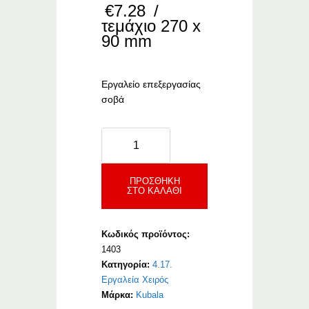
€
7.28
/
τεμάχιο 270 x
90 mm
Εργαλείο επεξεργασίας
σοβά
Kubala
Ξύστρα
Σοβά
Πλαστική
ΠΡΟΣΘΉΚΗ
ΣΤΟ ΚΑΛΆΘΙ
με
Λεπίδες
ποσότητα
Κωδικός προϊόντος:
1403
Κατηγορία:
4.17.
Εργαλεία Χειρός
Μάρκα:
Kubala