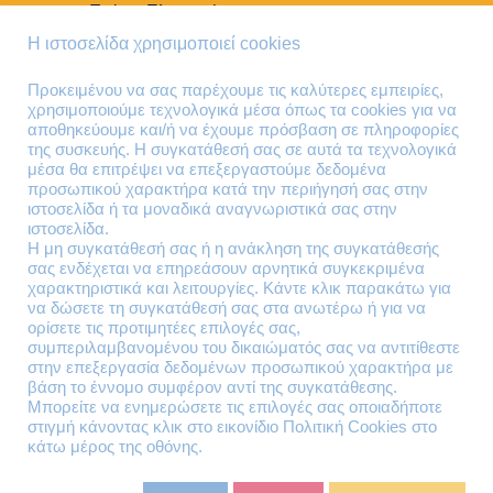
Τρόποι Πληρωμής
Τρόποι Παράδοσης
Η ιστοσελίδα χρησιμοποιεί cookies
Επιστροφές Προϊόντων
Προκειμένου να σας παρέχουμε τις καλύτερες εμπειρίες,
χρησιμοποιούμε τεχνολογικά μέσα όπως τα cookies για να
Τηλέφωνα Επικοινωνίας
αποθηκεύουμε και/ή να έχουμε πρόσβαση σε πληροφορίες
της συσκευής. Η συγκατάθεσή σας σε αυτά τα τεχνολογικά
210 41 13 636
μέσα θα επιτρέψει να επεξεργαστούμε δεδομένα
210 41 13 280
προσωπικού χαρακτήρα κατά την περιήγησή σας στην
ιστοσελίδα ή τα μοναδικά αναγνωριστικά σας στην
ιστοσελίδα.
Διεύθυνση
Η μη συγκατάθεσή σας ή η ανάκληση της συγκατάθεσής
σας ενδέχεται να επηρεάσουν αρνητικά συγκεκριμένα
Θηβών 220
χαρακτηριστικά και λειτουργίες. Κάντε κλικ παρακάτω για
Άγιος Ιωάννης
να δώσετε τη συγκατάθεσή σας στα ανωτέρω ή για να
Ρέντης
ορίσετε τις προτιμητέες επιλογές σας,
συμπεριλαμβανομένου του δικαιώματός σας να αντιτίθεστε
Τ.Κ. 182 33
στην επεξεργασία δεδομένων προσωπικού χαρακτήρα με
βάση το έννομο συμφέρον αντί της συγκατάθεσης.
Email
Μπορείτε να ενημερώσετε τις επιλογές σας οποιαδήποτε
στιγμή κάνοντας κλικ στο εικονίδιο Πολιτική Cookies στο
κάτω μέρος της οθόνης.
contact@lazarakis.gr