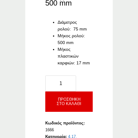
500 mm
Διάμετρος
ρολού: 75 mm
Μήκος ρολού:
500 mm
Μήκος
πλαστικών
καρφιών: 17 mm
Kubala
Ρολό
Απεγκλωβισμού
Αέρα
ΠΡΟΣΘΉΚΗ
ΣΤΟ ΚΑΛΆΘΙ
με
Ακίδες
ποσότητα
Κωδικός προϊόντος:
1666
Κατηγορία:
4.17.