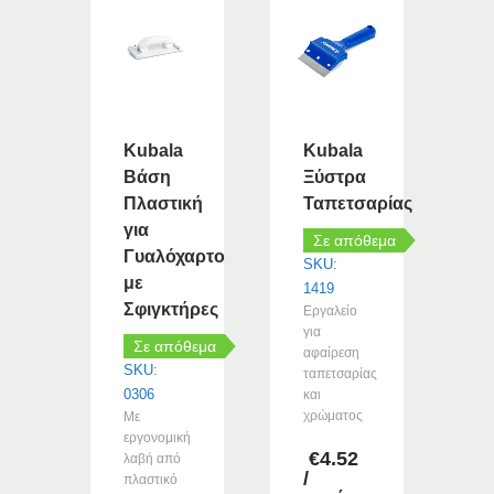
Kubala
Kubala
Βάση
Ξύστρα
Πλαστική
Ταπετσαρίας
για
Σε απόθεμα
Γυαλόχαρτο
SKU:
με
1419
Σφιγκτήρες
Εργαλείο
για
Σε απόθεμα
αφαίρεση
SKU:
ταπετσαρίας
0306
και
χρώματος
Με
εργονομική
€
4.52
λαβή από
/
πλαστικό