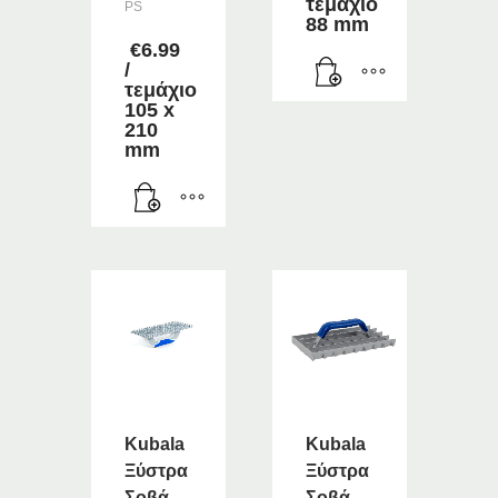
τεμάχιο
PS
88 mm
€
6.99
/
τεμάχιο
105 x
210
mm
Kubala
Kubala
Ξύστρα
Ξύστρα
Σοβά
Σοβά