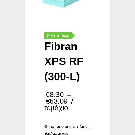
Σε απόθεμα
Fibran
XPS RF
(300-L)
€
8.30
–
Price
€
63.09
/
range:
τεμάχιο
€8.30
through
€63.09
Θερμομονωτικές πλάκες
εξηλασμένης