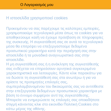
Ο Λογαριασμός μου
Τρόποι Πληρωμής
Τρόποι Παράδοσης
Η ιστοσελίδα χρησιμοποιεί cookies
Επιστροφές Προϊόντων
Προκειμένου να σας παρέχουμε τις καλύτερες εμπειρίες,
χρησιμοποιούμε τεχνολογικά μέσα όπως τα cookies για να
Τηλέφωνα Επικοινωνίας
αποθηκεύουμε και/ή να έχουμε πρόσβαση σε πληροφορίες
της συσκευής. Η συγκατάθεσή σας σε αυτά τα τεχνολογικά
210 41 13 636
μέσα θα επιτρέψει να επεξεργαστούμε δεδομένα
210 41 13 280
προσωπικού χαρακτήρα κατά την περιήγησή σας στην
ιστοσελίδα ή τα μοναδικά αναγνωριστικά σας στην
ιστοσελίδα.
Διεύθυνση
Η μη συγκατάθεσή σας ή η ανάκληση της συγκατάθεσής
σας ενδέχεται να επηρεάσουν αρνητικά συγκεκριμένα
Θηβών 220
χαρακτηριστικά και λειτουργίες. Κάντε κλικ παρακάτω για
Άγιος Ιωάννης
να δώσετε τη συγκατάθεσή σας στα ανωτέρω ή για να
Ρέντης
ορίσετε τις προτιμητέες επιλογές σας,
συμπεριλαμβανομένου του δικαιώματός σας να αντιτίθεστε
Τ.Κ. 182 33
στην επεξεργασία δεδομένων προσωπικού χαρακτήρα με
βάση το έννομο συμφέρον αντί της συγκατάθεσης.
Email
Μπορείτε να ενημερώσετε τις επιλογές σας οποιαδήποτε
στιγμή κάνοντας κλικ στο εικονίδιο Πολιτική Cookies στο
κάτω μέρος της οθόνης.
contact@lazarakis.gr