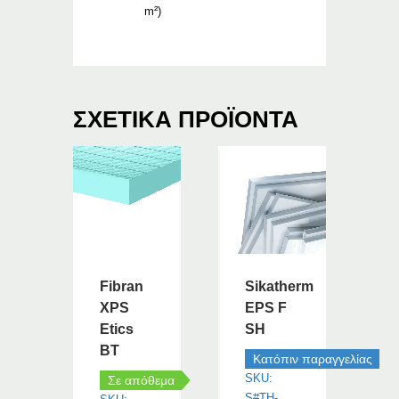
m²)
ΣΧΕΤΙΚΆ ΠΡΟΪΌΝΤΑ
Fibran
Sikatherm
XPS
EPS F
Etics
SH
BT
Κατόπιν παραγγελίας
SKU:
Σε απόθεμα
S#TH-