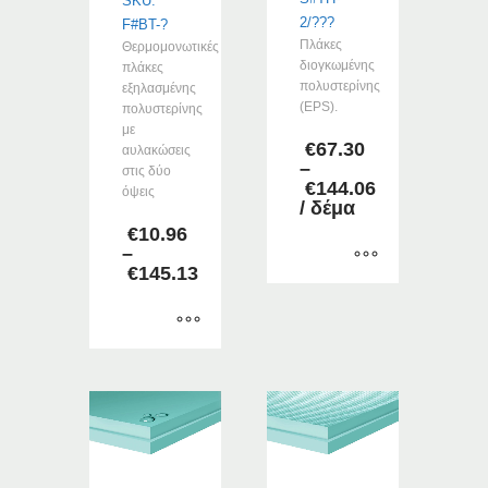
SKU:
2/???
F#BT-?
Πλάκες
Θερμομονωτικές
διογκωμένης
πλάκες
πολυστερίνης
εξηλασμένης
(EPS).
πολυστερίνης
με
€
67.30
αυλακώσεις
–
στις δύο
€
144.06
όψεις
Price
/ δέμα
range:
€
10.96
€67.30
–
through
€
145.13
€144.06
Price
Αυτό
range:
το
€10.96
προϊόν
through
Αυτό
έχει
€145.13
το
πολλαπλές
προϊόν
παραλλαγές.
έχει
Οι
πολλαπλές
επιλογές
παραλλαγές.
μπορούν