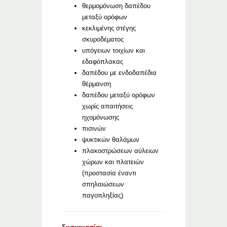
θερμομόνωση δαπέδου
μεταξύ ορόφων
κεκλιμένης στέγης
σκυροδέματος
υπόγειων τοιχίων και
εδαφόπλακας
δαπέδου με ενδοδαπέδια
θέρμανση
δαπέδου μεταξύ ορόφων
χωρίς απαιτήσεις
ηχομόνωσης
πισινών
ψυκτικών θαλάμων
πλακοστρώσεων αύλειων
χώρων και πλατειών
(προστασία έναντι
σπηλαιώσεων
παγοπληξίας)