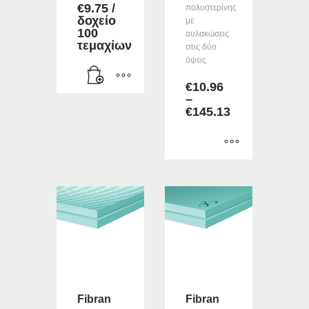
€
9.75
/
πολυστερίνης
δοχείο
με
100
αυλακώσεις
τεμαχίων
στις δύο
όψεις
€
10.96
–
Price
€
145.13
range:
€10.96
through
€145.13
Αυτό
το
προϊόν
έχει
πολλαπλές
παραλλαγές.
Οι
επιλογές
μπορούν
Fibran
Fibran
να