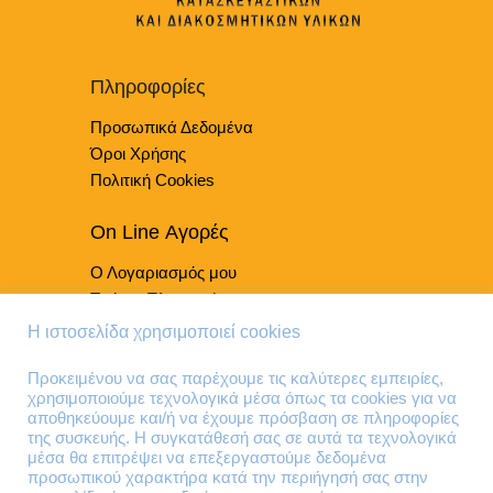
Πληροφορίες
Προσωπικά Δεδομένα
Όροι Χρήσης
Πολιτική Cookies
On Line Αγορές
Ο Λογαριασμός μου
Τρόποι Πληρωμής
Τρόποι Παράδοσης
Η ιστοσελίδα χρησιμοποιεί cookies
Επιστροφές Προϊόντων
Προκειμένου να σας παρέχουμε τις καλύτερες εμπειρίες,
χρησιμοποιούμε τεχνολογικά μέσα όπως τα cookies για να
Τηλέφωνα Επικοινωνίας
αποθηκεύουμε και/ή να έχουμε πρόσβαση σε πληροφορίες
της συσκευής. Η συγκατάθεσή σας σε αυτά τα τεχνολογικά
210 41 13 636
μέσα θα επιτρέψει να επεξεργαστούμε δεδομένα
210 41 13 280
προσωπικού χαρακτήρα κατά την περιήγησή σας στην