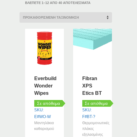
ΒΛΈΠΕΤΕ 1–12 ΑΠΌ 40 ΑΠΟΤΕΛΈΣΜΑΤΑ
Everbuild
Fibran
Wonder
XPS
Wipes
Etics BT
Σε απόθεμα
Σε απόθεμα
SKU:
SKU:
E#WO-W
F#BT-?
Μαντηλάκια
Θερμομονωτικές
καθαρισμού
πλάκες
εξηλασμένης