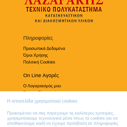
παραλλαγές.
Οι
επιλογές
μπορούν
να
επιλεγούν
Πληροφορίες
στη
σελίδα
Προσωπικά Δεδομένα
του
Όροι Χρήσης
προϊόντος
Πολιτική Cookies
On Line Αγορές
Ο Λογαριασμός μου
Τρόποι Πληρωμής
Τρόποι Παράδοσης
Η ιστοσελίδα χρησιμοποιεί cookies
Επιστροφές Προϊόντων
Προκειμένου να σας παρέχουμε τις καλύτερες εμπειρίες,
χρησιμοποιούμε τεχνολογικά μέσα όπως τα cookies για να
Τηλέφωνα Επικοινωνίας
αποθηκεύουμε και/ή να έχουμε πρόσβαση σε πληροφορίες