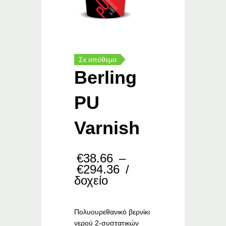
Σε απόθεμα
Berling
PU
Varnish
€
38.66
–
Price
€
294.36
/
range:
δοχείο
€38.66
through
€294.36
Πολυουρεθανικό βερνίκι
νερού 2-συστατικών