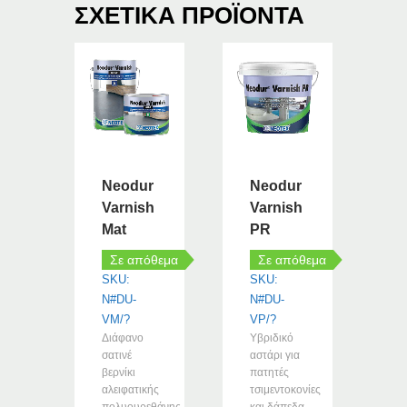
ΣΧΕΤΙΚΆ ΠΡΟΪΌΝΤΑ
Neodur
Neodur
Varnish
Varnish
Mat
PR
Σε απόθεμα
Σε απόθεμα
SKU:
SKU:
N#DU-
N#DU-
VM/?
VP/?
Διάφανο
Υβριδικό
σατινέ
αστάρι για
βερνίκι
πατητές
αλειφατικής
τσιμεντοκονίες
πολυουρεθάνης
και δάπεδα