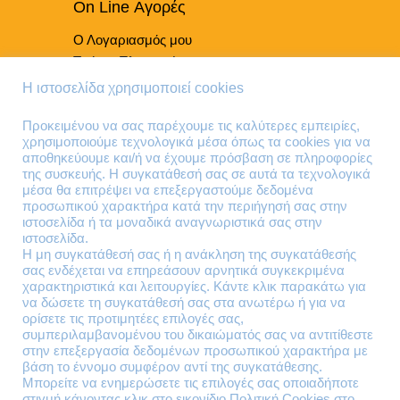
On Line Αγορές
Ο Λογαριασμός μου
Τρόποι Πληρωμής
Τρόποι Παράδοσης
Η ιστοσελίδα χρησιμοποιεί cookies
Επιστροφές Προϊόντων
Προκειμένου να σας παρέχουμε τις καλύτερες εμπειρίες,
χρησιμοποιούμε τεχνολογικά μέσα όπως τα cookies για να
Τηλέφωνα Επικοινωνίας
αποθηκεύουμε και/ή να έχουμε πρόσβαση σε πληροφορίες
της συσκευής. Η συγκατάθεσή σας σε αυτά τα τεχνολογικά
210 41 13 636
μέσα θα επιτρέψει να επεξεργαστούμε δεδομένα
210 41 13 280
προσωπικού χαρακτήρα κατά την περιήγησή σας στην
ιστοσελίδα ή τα μοναδικά αναγνωριστικά σας στην
ιστοσελίδα.
Διεύθυνση
Η μη συγκατάθεσή σας ή η ανάκληση της συγκατάθεσής
σας ενδέχεται να επηρεάσουν αρνητικά συγκεκριμένα
Θηβών 220
χαρακτηριστικά και λειτουργίες. Κάντε κλικ παρακάτω για
Άγιος Ιωάννης
να δώσετε τη συγκατάθεσή σας στα ανωτέρω ή για να
Ρέντης
ορίσετε τις προτιμητέες επιλογές σας,
συμπεριλαμβανομένου του δικαιώματός σας να αντιτίθεστε
Τ.Κ. 182 33
στην επεξεργασία δεδομένων προσωπικού χαρακτήρα με
βάση το έννομο συμφέρον αντί της συγκατάθεσης.
Email
Μπορείτε να ενημερώσετε τις επιλογές σας οποιαδήποτε
στιγμή κάνοντας κλικ στο εικονίδιο Πολιτική Cookies στο