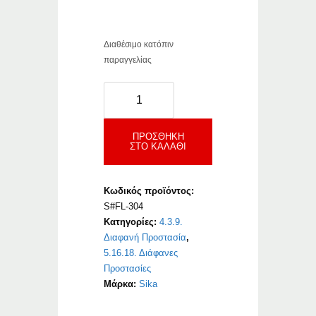
–
Διαθέσιμο κατόπιν
παραγγελίας
Sikafloor-
304
W
ποσότητα
ΠΡΟΣΘΉΚΗ
ΣΤΟ ΚΑΛΆΘΙ
Κωδικός προϊόντος:
S#FL-304
Κατηγορίες:
4.3.9.
Διαφανή Προστασία
,
5.16.18. Διάφανες
Προστασίες
Μάρκα:
Sika