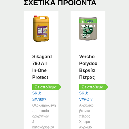
ΣΧΕΤΙΚΆ ΠΡΟΪΌΝΤΑ
Sikagard-
Vercho
790 All-
Polydox
in-One
Βερνίκι
Protect
Πέτρας
Σε απόθεμα
Σε απόθεμα
SKU:
SKU:
S#790/?
V#PO-?
Ολοκληρωμένη
Ακρυλικό
προστασία
βερνίκι
οριζόντιων
πέτρας
&
Χρώμα:
κατακόρυφων
Άχρωμο