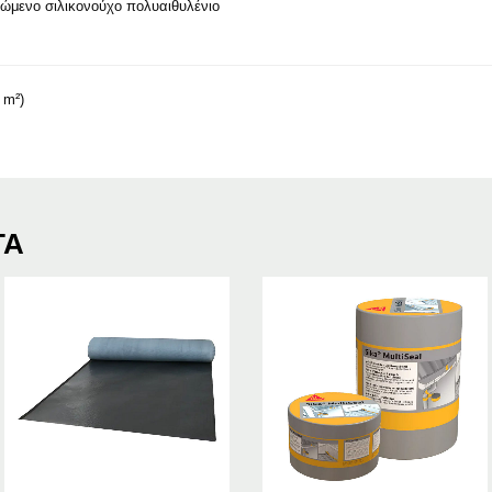
μενο σιλικονούχο πολυαιθυλένιο
 m²)
ΤΑ