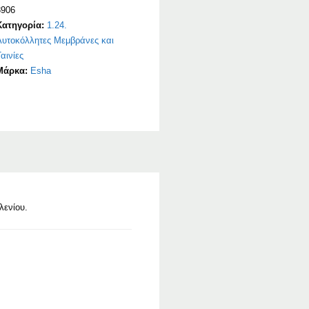
3906
Κατηγορία:
1.24.
Αυτοκόλλητες Μεμβράνες και
αινίες
Μάρκα:
Esha
ενίου.