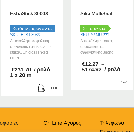
EshaStick 3000X
Sika MultiSeal
Κατόπιν παραγγελίας
Σε απόθεμα
SKU: E#ST-3983
SKU: S#MU-???
Αυτοκόλλητη ασφαλτική
Αυτοκόλλητη ταινία,
στεγανωτική μεμβράνη με
ασφαλτικής και
επικάλυψη cross linked
σφραγιστικής βάσης
HDPE.
€
12.27
–
Price
€
174.92
/ ρολό
€
231.70
/ ρολό
range:
1 x 20 m
€12.27
through
€174.92
Αυτό
το
προϊόν
έχει
πολλαπλές
οφορίες
On Line Αγορές
Τηλέφωνα
παραλλαγές.
Επικοινωνίας
Οι
πικά Δεδομένα
Ο Λογαριασμός μου