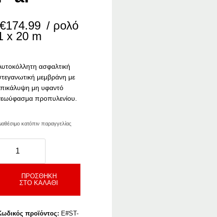
€
174.99
/ ρολό
1 x 20 m
Αυτοκόλλητη ασφαλτική
στεγανωτική μεμβράνη με
επικάλυψη μη υφαντό
γεωύφασμα προπυλενίου.
ιαθέσιμο κατόπιν παραγγελίας
shaStick
-
r
ποσότητα
ΠΡΟΣΘΉΚΗ
ΣΤΟ ΚΑΛΆΘΙ
Κωδικός προϊόντος:
E#ST-