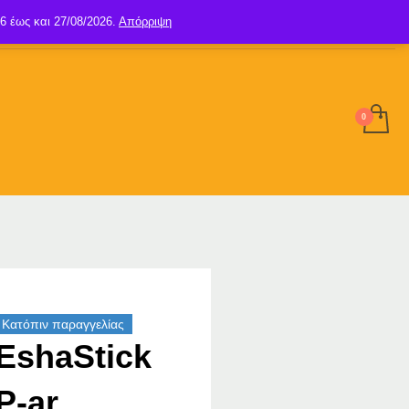
6 έως και 27/08/2026.
Απόρριψη
SIGN UP
LOGIN
Κατόπιν παραγγελίας
EshaStick
P-ar