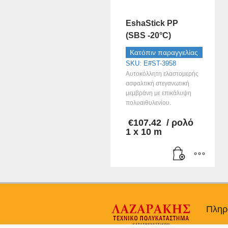
EshaStick PP
(SBS -20°C)
Κατόπιν παραγγελίας
SKU: E#ST-3958
Αυτοκόλλητη ελαστομερής
ασφαλτική στεγανωτική
μεμβράνη με επικάλυψη
πολυαιθυλενίου.
€
107.42
/ ρολό
1 x 10 m
Πληρ
Προσω