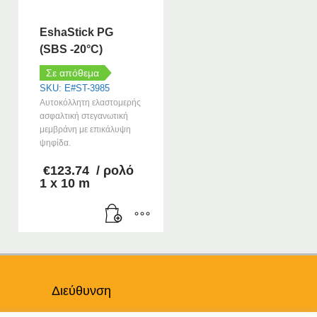
EshaStick PG
(SBS -20°C)
Σε απόθεμα
SKU: E#ST-3985
Αυτοκόλλητη ελαστομερής
ασφαλτική στεγανωτική
μεμβράνη με επικάλυψη
ψηφίδα.
€
123.74
/ ρολό
1 x 10 m
Διεύθυνση
Θηβών 220