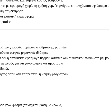
ογή, συνεπώς και χαμηλό κόστος εφαρμογής
και με εφαρμογή χωρίς τη χρήση γυμνής φλόγας, επιτυγχάνεται υψηλότερο 
ση στη διάτρηση
και ελαστική επαναφορά
κρασίες
μάτων γεφυρών , χώρων στάθμευσης, ραμπών
ύνται υψηλές μηχανικές ιδιότητες
είται η απευθείας εφαρμογή θερμού ασφαλτικού συνθετικού πάνω στη μεμβ
ς αγωγούς για στεγανοποίηση και προστασία
 δομών
ησης όπου δεν επιτρέπεται η χρήση φλόγιστρου
τό γεωύφασμα (επιδέχεται βαφή με χρώμα)