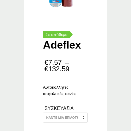
Σε απόθεμα
Adeflex
€
7.57
–
Price
€
132.59
range:
€7.57
through
Αυτοκόλλητες
€132.59
ασφαλτικές ταινίες
ΣΥΣΚΕΥΑΣΙΑ