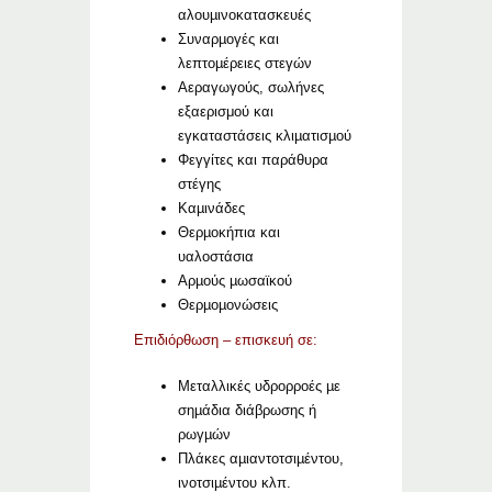
αλουµινοκατασκευές
Συναρµογές και
λεπτοµέρειες στεγών
Αεραγωγούς, σωλήνες
εξαερισμού και
εγκαταστάσεις κλιµατισµού
Φεγγίτες και παράθυρα
στέγης
Καµινάδες
Θερµοκήπια και
υαλοστάσια
Αρµούς µωσαϊκού
Θερµοµονώσεις
Επιδιόρθωση – επισκευή σε:
Μεταλλικές υδρορροές µε
σηµάδια διάβρωσης ή
ρωγµών
Πλάκες αµιαντοτσιµέντου,
ινοτσιµέντου κλπ.