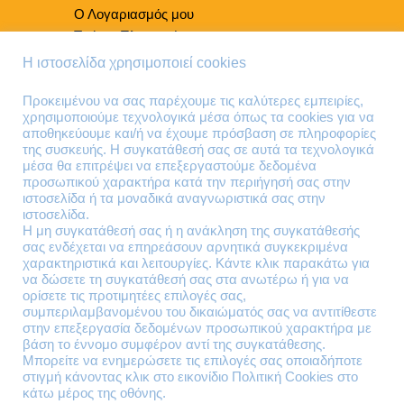
Ο Λογαριασμός μου
Τρόποι Πληρωμής
Τρόποι Παράδοσης
Η ιστοσελίδα χρησιμοποιεί cookies
Επιστροφές Προϊόντων
Προκειμένου να σας παρέχουμε τις καλύτερες εμπειρίες,
χρησιμοποιούμε τεχνολογικά μέσα όπως τα cookies για να
Τηλέφωνα Επικοινωνίας
αποθηκεύουμε και/ή να έχουμε πρόσβαση σε πληροφορίες
της συσκευής. Η συγκατάθεσή σας σε αυτά τα τεχνολογικά
210 41 13 636
μέσα θα επιτρέψει να επεξεργαστούμε δεδομένα
210 41 13 280
προσωπικού χαρακτήρα κατά την περιήγησή σας στην
ιστοσελίδα ή τα μοναδικά αναγνωριστικά σας στην
ιστοσελίδα.
Διεύθυνση
Η μη συγκατάθεσή σας ή η ανάκληση της συγκατάθεσής
σας ενδέχεται να επηρεάσουν αρνητικά συγκεκριμένα
Θηβών 220
χαρακτηριστικά και λειτουργίες. Κάντε κλικ παρακάτω για
Άγιος Ιωάννης
να δώσετε τη συγκατάθεσή σας στα ανωτέρω ή για να
Ρέντης
ορίσετε τις προτιμητέες επιλογές σας,
συμπεριλαμβανομένου του δικαιώματός σας να αντιτίθεστε
Τ.Κ. 182 33
στην επεξεργασία δεδομένων προσωπικού χαρακτήρα με
βάση το έννομο συμφέρον αντί της συγκατάθεσης.
Email
Μπορείτε να ενημερώσετε τις επιλογές σας οποιαδήποτε
στιγμή κάνοντας κλικ στο εικονίδιο Πολιτική Cookies στο
κάτω μέρος της οθόνης.
contact@lazarakis.gr