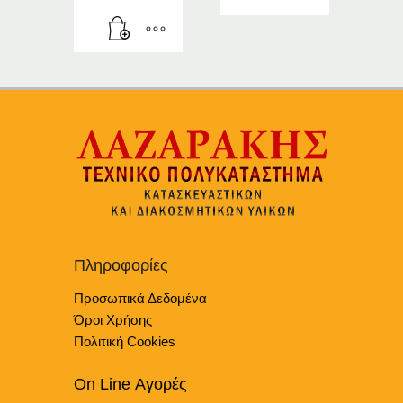
through
€38.19
Αυτό
το
προϊόν
έχει
πολλαπλές
παραλλαγές.
Οι
επιλογές
μπορούν
να
επιλεγούν
στη
σελίδα
Πληροφορίες
του
Προσωπικά Δεδομένα
προϊόντος
Όροι Χρήσης
Πολιτική Cookies
On Line Αγορές