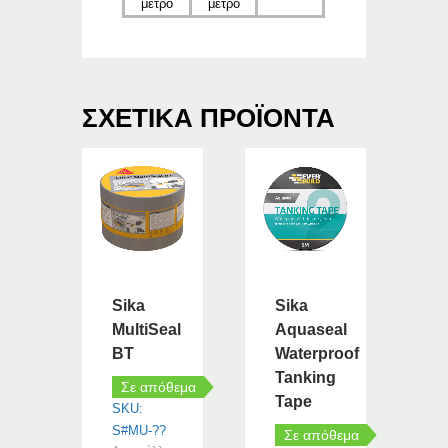
μέτρο
μέτρο
ΣΧΕΤΙΚΆ ΠΡΟΪΌΝΤΑ
Sika
Sika
MultiSeal
Aquaseal
BT
Waterproof
Tanking
Σε απόθεμα
Tape
SKU:
S#MU-??
Σε απόθεμα