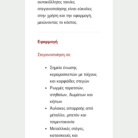
αυτοκόλλητες ταινίες
στεγανοποίησης είναι εύκολες
στην χρήση και την εφαρµογή,
µειώνοντας το κόστος.
Εφαρμογή
Στεγανοποίηση σε:
Σηµεία ένωσης
κεραµοσκεπών µε τοίχους
και κορφιάδες στεγών
Ρωγµές ταρατσών,
στηθαίων, δωµάτων και
κήπων
Άυλακες απορροής από
µέταλλο, µπετόν και
τσιµεντοκονία
Μεταλλικές στέγες,
κατασκευές και