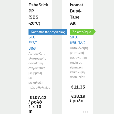
EshaStick
Isomat
να
επιλεγούν
PP
Butyl-
στη
(SBS
Tape
σελίδα
-20°C)
Alu
του
Κατόπιν παραγγελίας
Σε απόθεμα
προϊόντος
SKU:
SKU:
E#ST-
I#BU-TA/?
Αυτοκόλλητη
3958
βουτυλική
Αυτοκόλλητη
σφραγιστική
ελαστομερής
ταινία με
ασφαλτική
εξωτερική
στεγανωτική
επικάλυψη
μεμβράνη
αλουμινίου.
με
επικάλυψη
€
11.35
πολυαιθυλενίου.
–
€
38.19
€
107.42
Price
/ ρολό
/ ρολό
range:
1 x 10
€11.35
m