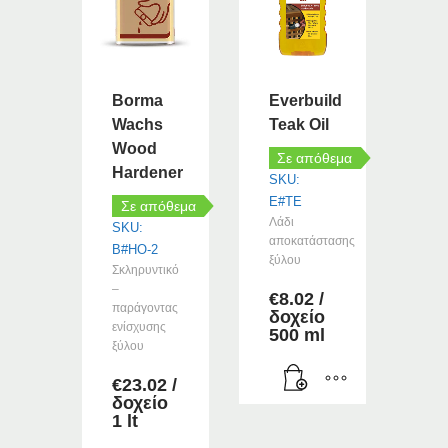
παραλλαγές.
Οι
επιλογές
μπορούν
Borma
Everbuild
να
Wachs
Teak Oil
επιλεγούν
Wood
στη
Σε απόθεμα
Hardener
σελίδα
SKU:
του
E#TE
Σε απόθεμα
προϊόντος
Λάδι
SKU:
αποκατάστασης
B#HO-2
ξύλου
Σκληρυντικό
–
€
8.02
/
παράγοντας
δοχείο
ενίσχυσης
500 ml
ξύλου
€
23.02
/
δοχείο
1 lt