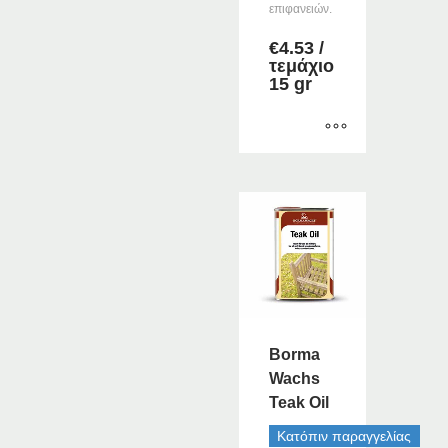
επιφανειών.
€
4.53
/
τεμάχιο
15 gr
Αυτό
το
προϊόν
έχει
πολλαπλές
παραλλαγές.
Οι
επιλογές
μπορούν
Borma
να
Wachs
επιλεγούν
Teak Oil
στη
σελίδα
Κατόπιν παραγγελίας