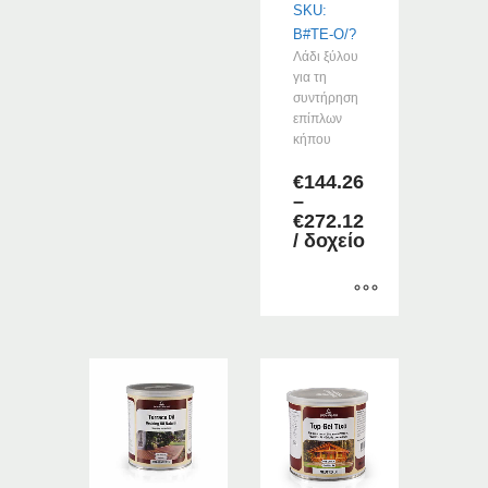
του
SKU:
προϊόντος
B#TE-O/?
Λάδι ξύλου
για τη
συντήρηση
επίπλων
κήπου
€
144.26
–
Price
€
272.12
range:
/ δοχείο
€144.26
through
€272.12
Αυτό
το
προϊόν
έχει
πολλαπλές
παραλλαγές.
Οι