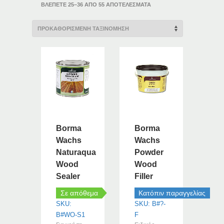
ΒΛΈΠΕΤΕ 25–36 ΑΠΌ 55 ΑΠΟΤΕΛΈΣΜΑΤΑ
Borma
Borma
Wachs
Wachs
Naturaqua
Powder
Wood
Wood
Sealer
Filler
Σε απόθεμα
Κατόπιν παραγγελίας
SKU:
SKU: B#?-
B#WO-S1
F