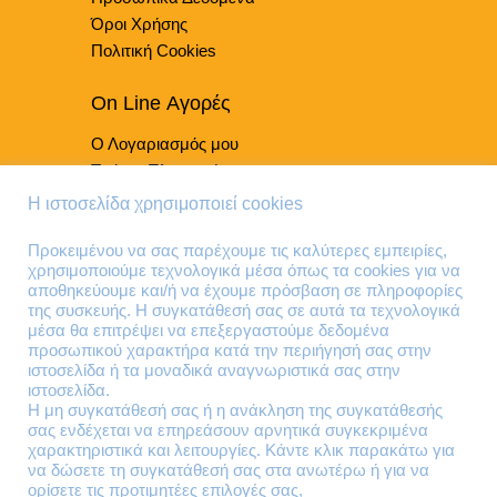
Όροι Χρήσης
Πολιτική Cookies
On Line Αγορές
Ο Λογαριασμός μου
Τρόποι Πληρωμής
Τρόποι Παράδοσης
Η ιστοσελίδα χρησιμοποιεί cookies
Επιστροφές Προϊόντων
Προκειμένου να σας παρέχουμε τις καλύτερες εμπειρίες,
χρησιμοποιούμε τεχνολογικά μέσα όπως τα cookies για να
Τηλέφωνα Επικοινωνίας
αποθηκεύουμε και/ή να έχουμε πρόσβαση σε πληροφορίες
της συσκευής. Η συγκατάθεσή σας σε αυτά τα τεχνολογικά
210 41 13 636
μέσα θα επιτρέψει να επεξεργαστούμε δεδομένα
210 41 13 280
προσωπικού χαρακτήρα κατά την περιήγησή σας στην
ιστοσελίδα ή τα μοναδικά αναγνωριστικά σας στην
ιστοσελίδα.
Διεύθυνση
Η μη συγκατάθεσή σας ή η ανάκληση της συγκατάθεσής
σας ενδέχεται να επηρεάσουν αρνητικά συγκεκριμένα
Θηβών 220
χαρακτηριστικά και λειτουργίες. Κάντε κλικ παρακάτω για
Άγιος Ιωάννης
να δώσετε τη συγκατάθεσή σας στα ανωτέρω ή για να
Ρέντης
ορίσετε τις προτιμητέες επιλογές σας,