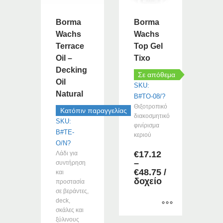
επιλογές
μπορούν
Borma
Borma
να
Wachs
Wachs
επιλεγούν
Terrace
Top Gel
στη
Oil –
Tixo
σελίδα
του
Decking
Σε απόθεμα
προϊόντος
Oil
SKU:
Natural
B#TO-08/?
Θιξοτροπικό
Κατόπιν παραγγελίας
διακοσμητικό
SKU:
φινίρισμα
B#TE-
κεριού
O/N?
€
17.12
Λάδι για
–
συντήρηση
Price
€
48.75
/
και
range:
δοχείο
προστασία
€17.12
σε βεράντες,
through
deck,
€48.75
σκάλες και
ξύλινους
Αυτό