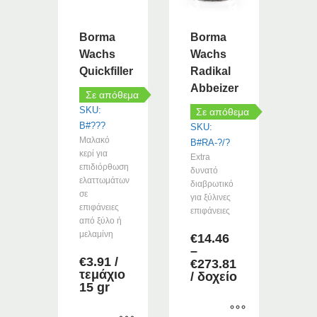
να
επιλεγούν
Borma
Borma
στη
Wachs
Wachs
σελίδα
Quickfiller
Radikal
του
Abbeizer
προϊόντος
Σε απόθεμα
SKU:
Σε απόθεμα
B#???
SKU:
Μαλακό
B#RA-?/?
κερί για
Extra
επιδιόρθωση
δυνατό
ελαττωμάτων
διαβρωτικό
σε
για ξύλινες
επιφάνειες
επιφάνειες
από ξύλο ή
μελαμίνη
€
14.46
–
€
3.91
/
Price
€
273.81
τεμάχιο
range:
/ δοχείο
15 gr
€14.46
through
€273.81