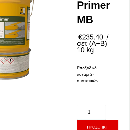
Primer
MB
€
235.40
/
σετ (Α+Β)
10 kg
Εποξειδικό
αστάρι 2-
συστατικών
–
Sika
Primer
MB
ποσότητα
ΠΡΟΣΘΉΚΗ