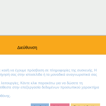
gh
Διεύθυνση
Θηβών 220
Άγιος Ιωάννης
Ρέντης
ε και/ή να έχουμε πρόσβαση σε πληροφορίες της συσκευής. Η
Τ.Κ. 182 33
ήγησή σας στην ιστοσελίδα ή τα μοναδικά αναγνωριστικά σας
λειτουργίες. Κάντε κλικ παρακάτω για να δώσετε τη
Email
ντιτίθεστε στην επεξεργασία δεδομένων προσωπικού χαρακτήρα
contact@lazarakis.gr
οθόνης.