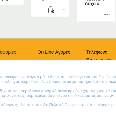
range:
δοχείο
€9.02
throu
€13.52
Αυτό
το
προϊόν
έχει
πολλαπλές
οφορίες
On Line Αγορές
Τηλέφωνα
παραλλαγές.
Οι
Επικοινωνίας
πικά Δεδομένα
Ο Λογαριασμός μου
επιλογές
Χρήσης
Τρόποι Πληρωμής
210 41 13 636
μπορούν
κή Cookies
Τρόποι Παράδοσης
να
210 41 13 280
ιμοποιούμε τεχνολογικά μέσα όπως τα cookies για να αποθηκεύουμ
Επιστροφές Προϊόντων
επιλεγούν
να επεξεργαστούμε δεδομένα προσωπικού χαρακτήρα κατά την περι
στη
έχεται να επηρεάσουν αρνητικά συγκεκριμένα χαρακτηριστικά και 
σελίδα
ες επιλογές σας, συμπεριλαμβανομένου του δικαιώματός σας να α
του
προϊόντος
κάνοντας κλικ στο εικονίδιο Πολιτική Cookies στο κάτω μέρος της 