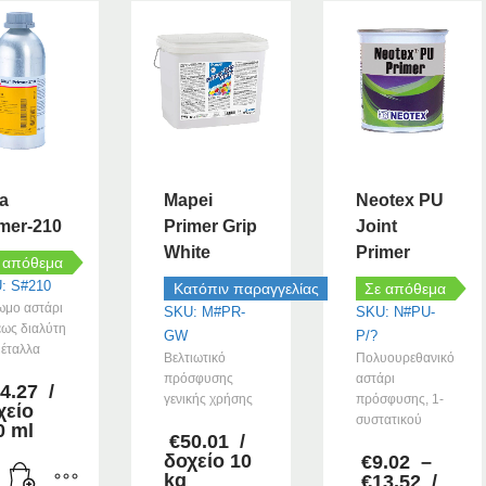
a
Mapei
Neotex PU
mer-210
Primer Grip
Joint
White
Primer
 απόθεμα
: S#210
Κατόπιν παραγγελίας
Σε απόθεμα
ωμο αστάρι
SKU: M#PR-
SKU: N#PU-
ως διαλύτη
GW
P/?
μέταλλα
Βελτιωτικό
Πολυουρεθανικό
πρόσφυσης
αστάρι
4.27
/
γενικής χρήσης
πρόσφυσης, 1-
χείο
συστατικού
0 ml
€
50.01
/
δοχείο 10
€
9.02
–
kg
Price
€
13.52
/