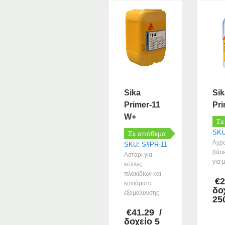
Sika
Sik
Primer-11
Pri
W+
Σε
SKU
Σε απόθεμα
Άχρ
SKU: S#PR-11
βάσε
Αστάρι για
για 
κόλλες
πλακιδίων και
€
2
κονιάματα
δο
εξομάλυνσης
25
€
41.29
/
δοχείο 5