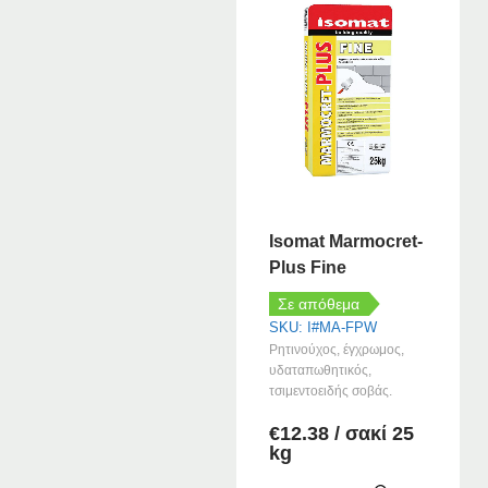
Isomat Marmocret-
Plus Fine
Σε απόθεμα
SKU: I#MA-FPW
Ρητινούχος, έγχρωμος,
υδαταπωθητικός,
τσιμεντοειδής σοβάς.
€
12.38
/ σακί 25
kg