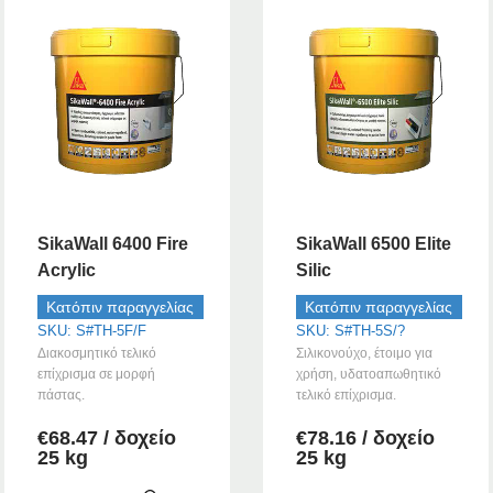
SikaWall 6400 Fire
SikaWall 6500 Elite
Acrylic
Silic
Κατόπιν παραγγελίας
Κατόπιν παραγγελίας
SKU: S#TH-5F/F
SKU: S#TH-5S/?
Διακοσμητικό τελικό
Σιλικονούχο, έτοιμο για
επίχρισμα σε μορφή
χρήση, υδατοαπωθητικό
πάστας.
τελικό επίχρισμα.
€
68.47
/ δοχείο
€
78.16
/ δοχείο
25 kg
25 kg