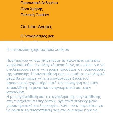
Προσωπικά Δεδομένα
Όροι Χρήσης
Πολιτική Cookies
On Line Αγορές
Ο Λογαριασμός μου
Τρόποι Πληρωμής
Τρόποι Παράδοσης
Η ιστοσελίδα χρησιμοποιεί cookies
Επιστροφές Προϊόντων
Προκειμένου να σας παρέχουμε τις καλύτερες εμπειρίες,
χρησιμοποιούμε τεχνολογικά μέσα όπως τα cookies για να
Τηλέφωνα Επικοινωνίας
αποθηκεύουμε και/ή να έχουμε πρόσβαση σε πληροφορίες
της συσκευής. Η συγκατάθεσή σας σε αυτά τα τεχνολογικά
210 41 13 636
μέσα θα επιτρέψει να επεξεργαστούμε δεδομένα
210 41 13 280
προσωπικού χαρακτήρα κατά την περιήγησή σας στην
ιστοσελίδα ή τα μοναδικά αναγνωριστικά σας στην
ιστοσελίδα.
Διεύθυνση
Η μη συγκατάθεσή σας ή η ανάκληση της συγκατάθεσής
σας ενδέχεται να επηρεάσουν αρνητικά συγκεκριμένα
Θηβών 220
χαρακτηριστικά και λειτουργίες. Κάντε κλικ παρακάτω για
Άγιος Ιωάννης
να δώσετε τη συγκατάθεσή σας στα ανωτέρω ή για να