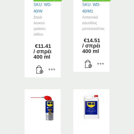
SKU: WD-
SKU: WD-
40/W
40/M1
Σπρέι
Λιπαντικό
λευκού
αλυσίδας
γράσου
μοτοσυκλέτας
λιθίου
€
14.51
/ σπρέι
€
11.41
400 ml
/ σπρέι
400 ml