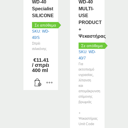
WD-40
WD-40
Specialist
MULTI-
SILICONE
USE
PRODUCT
Σε απόθεμα
+
SKU: WD-
Ψεκαστήρας
40/S
Σπρέι
Σε απόθεμα
σιλικόνης
SKU: WD-
40/7
€
11.41
Για
/ σπρέι
400 ml
εκτοπισμό
υγρασίας,
λίπανση
και
απομάκρυνση
επίμονης
βρωμιάς
+
Ψεκαστήρας
Unit Code