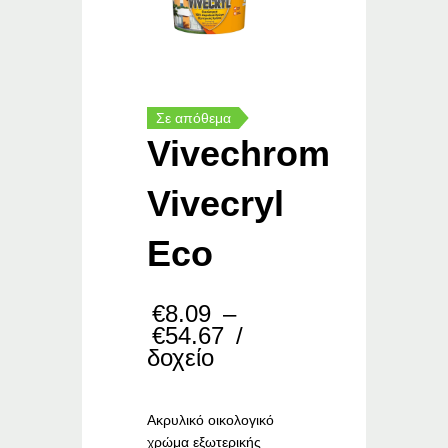
Σε απόθεμα
Vivechrom
Vivecryl
Eco
€
8.09
–
Price
€
54.67
/
range:
δοχείο
€8.09
through
€54.67
Ακρυλικό οικολογικό
χρώμα εξωτερικής