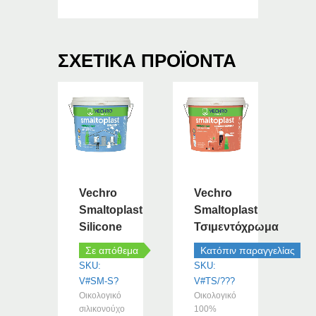
ΣΧΕΤΙΚΆ ΠΡΟΪΌΝΤΑ
Vechro
Vechro
Smaltoplast
Smaltoplast
Silicone
Τσιμεντόχρωμα
Σε απόθεμα
Κατόπιν παραγγελίας
SKU:
SKU:
V#SM-S?
V#TS/???
Οικολογικό
Οικολογικό
σιλικονούχο
100%