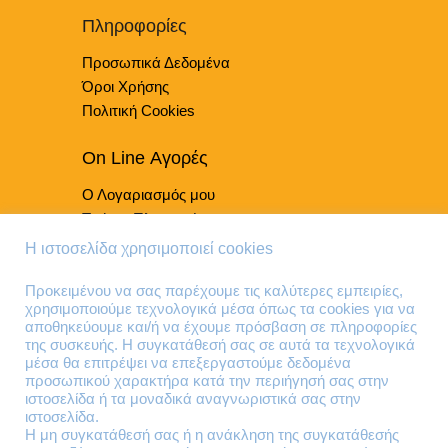
επιλεγούν
Πληροφορίες
στη
Προσωπικά Δεδομένα
σελίδα
του
Όροι Χρήσης
προϊόντος
Πολιτική Cookies
On Line Αγορές
Ο Λογαριασμός μου
Τρόποι Πληρωμής
Τρόποι Παράδοσης
Η ιστοσελίδα χρησιμοποιεί cookies
Επιστροφές Προϊόντων
Προκειμένου να σας παρέχουμε τις καλύτερες εμπειρίες,
χρησιμοποιούμε τεχνολογικά μέσα όπως τα cookies για να
Τηλέφωνα Επικοινωνίας
αποθηκεύουμε και/ή να έχουμε πρόσβαση σε πληροφορίες
της συσκευής. Η συγκατάθεσή σας σε αυτά τα τεχνολογικά
210 41 13 636
μέσα θα επιτρέψει να επεξεργαστούμε δεδομένα
210 41 13 280
προσωπικού χαρακτήρα κατά την περιήγησή σας στην
ιστοσελίδα ή τα μοναδικά αναγνωριστικά σας στην
ιστοσελίδα.
Διεύθυνση
Η μη συγκατάθεσή σας ή η ανάκληση της συγκατάθεσής