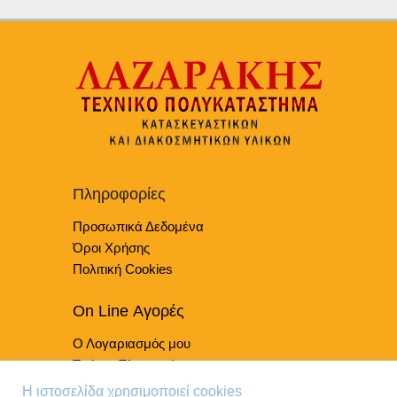
Πληροφορίες
Προσωπικά Δεδομένα
Όροι Χρήσης
Πολιτική Cookies
On Line Αγορές
Ο Λογαριασμός μου
Τρόποι Πληρωμής
Τρόποι Παράδοσης
Η ιστοσελίδα χρησιμοποιεί cookies