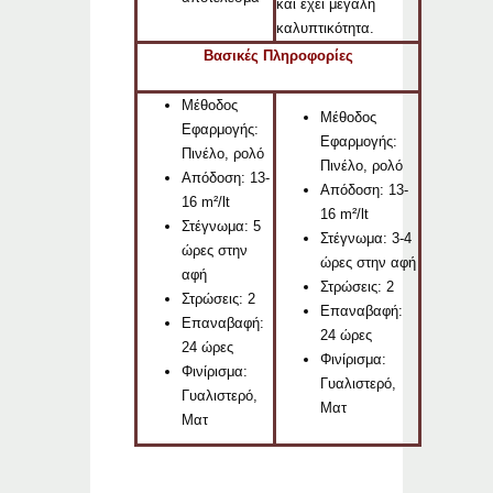
και έχει μεγάλη
καλυπτικότητα.
Βασικές Πληροφορίες
Μέθοδος
Μέθοδος
Εφαρμογής:
Εφαρμογής:
Πινέλο, ρολό
Πινέλο, ρολό
Απόδοση: 13-
Απόδοση: 13-
16 m²/lt
16 m²/lt
Στέγνωμα: 5
Στέγνωμα: 3-4
ώρες στην
ώρες στην αφή
αφή
Στρώσεις: 2
Στρώσεις: 2
Επαναβαφή:
Επαναβαφή:
24 ώρες
24 ώρες
Φινίρισμα:
Φινίρισμα:
Γυαλιστερό,
Γυαλιστερό,
Ματ
Ματ