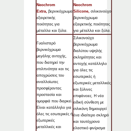
Neochrom
Neochrom
Extra,
βερνικόχρωμα
Silicone,
σιλικονούχο
εξαιρετικής
βερνικόχρωμα
ποιότητας για
εξαιρετικής ποιότητας
μέταλλα και ξύλα.
για μέταλλα και ξύλα.
Σιλικονούχο
Γυαλιστερό
βερνικόχρωμα
βερνικόχρωμα
διαλύτου υψηλής
μεγάλης αντοχής,
σκληρότητας και
που διατηρεί την
αντοχής κατάλληλο
στιλπνότητα και τις
για όλες τις
αποχρώσεις του
εσωτερικές ή
αναλλοίωτες
εξωτερικές μεταλλικές
προσφέροντας
και ξύλινες
προστασία και
επιφάνειες. Η νέα
ομορφιά που διαρκεί.
ειδική σύνθεση με
Είναι κατάλληλο για
σιλικόνη δημιουργεί
όλες τις εσωτερικές ή
ένα ιδιαίτερο σκληρό
εξωτερικές
και ταυτόχρονα
μεταλλικές και
ελαστικό φινίρισμα