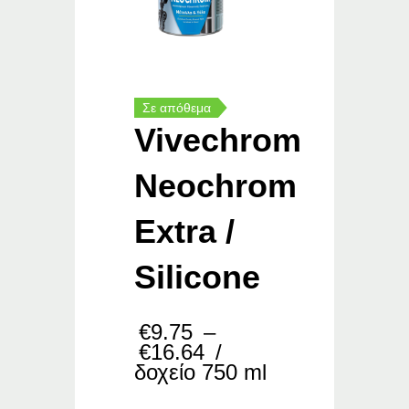
Σε απόθεμα
Vivechrom
Neochrom
Extra /
Silicone
€
9.75
–
Price
€
16.64
/
range:
δοχείο 750 ml
€9.75