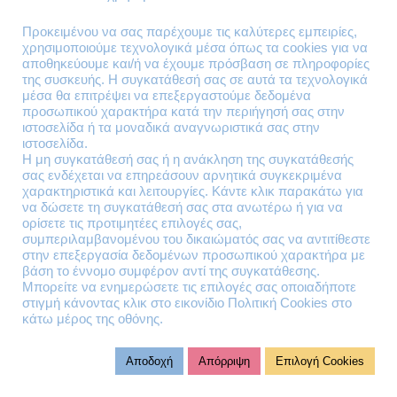
Επιστροφές Προϊόντων
Προκειμένου να σας παρέχουμε τις καλύτερες εμπειρίες,
χρησιμοποιούμε τεχνολογικά μέσα όπως τα cookies για να
Τηλέφωνα Επικοινωνίας
αποθηκεύουμε και/ή να έχουμε πρόσβαση σε πληροφορίες
της συσκευής. Η συγκατάθεσή σας σε αυτά τα τεχνολογικά
210 41 13 636
μέσα θα επιτρέψει να επεξεργαστούμε δεδομένα
210 41 13 280
προσωπικού χαρακτήρα κατά την περιήγησή σας στην
ιστοσελίδα ή τα μοναδικά αναγνωριστικά σας στην
ιστοσελίδα.
Διεύθυνση
Η μη συγκατάθεσή σας ή η ανάκληση της συγκατάθεσής
σας ενδέχεται να επηρεάσουν αρνητικά συγκεκριμένα
Θηβών 220
χαρακτηριστικά και λειτουργίες. Κάντε κλικ παρακάτω για
Άγιος Ιωάννης
να δώσετε τη συγκατάθεσή σας στα ανωτέρω ή για να
Ρέντης
ορίσετε τις προτιμητέες επιλογές σας,
συμπεριλαμβανομένου του δικαιώματός σας να αντιτίθεστε
Τ.Κ. 182 33
στην επεξεργασία δεδομένων προσωπικού χαρακτήρα με
βάση το έννομο συμφέρον αντί της συγκατάθεσης.
Email
Μπορείτε να ενημερώσετε τις επιλογές σας οποιαδήποτε
στιγμή κάνοντας κλικ στο εικονίδιο Πολιτική Cookies στο
κάτω μέρος της οθόνης.
contact@lazarakis.gr
Αποδοχή
Απόρριψη
Επιλογή Cookies
© 2023 virtualit.gr | All rights reserved.