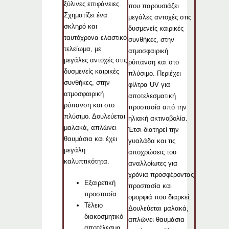
ξύλινες επιφάνειες.
που παρουσιάζει
Σχηματίζει ένα
μεγάλες αντοχές στις
σκληρό και
δυσμενείς καιρικές
ταυτόχρονα ελαστικό
συνθήκες, στην
τελείωμα, με
ατμοσφαιρική
μεγάλες αντοχές στις
ρύπανση και στο
δυσμενείς καιρικές
πλύσιμο. Περιέχει
συνθήκες, στην
φίλτρα UV για
ατμοσφαιρική
αποτελεσματική
ρύπανση και στο
προστασία από την
πλύσιμο. Δουλεύεται
ηλιακή ακτινοβολία.
μαλακά, απλώνει
Έτσι διατηρεί την
θαυμάσια και έχει
γυαλάδα και τις
μεγάλη
αποχρώσεις του
καλυπτικότητα.
αναλλοίωτες για
χρόνια προσφέροντας
Εξαιρετική
προστασία και
προστασία
ομορφιά που διαρκεί.
Τέλειο
Δουλεύεται μαλακά,
διακοσμητικό
απλώνει θαυμάσια
αποτέλεσμα