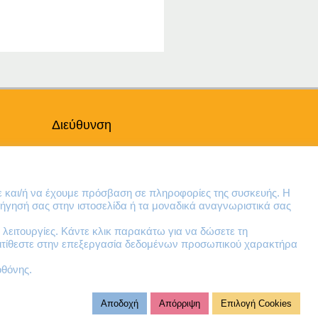
Διεύθυνση
Θηβών 220
Άγιος Ιωάννης
Ρέντης
ε και/ή να έχουμε πρόσβαση σε πληροφορίες της συσκευής. Η
Τ.Κ. 182 33
ήγησή σας στην ιστοσελίδα ή τα μοναδικά αναγνωριστικά σας
λειτουργίες. Κάντε κλικ παρακάτω για να δώσετε τη
Email
ντιτίθεστε στην επεξεργασία δεδομένων προσωπικού χαρακτήρα
contact@lazarakis.gr
οθόνης.
Αποδοχή
Απόρριψη
Επιλογή Cookies