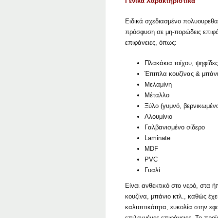
Γενικά Χαρακτηριστικά
Ειδικά σχεδιασμένο πολυουρεθαν
πρόσφυση σε μη-πορώδεις επιφάνε
επιφάνειες, όπως:
Πλακάκια τοίχου, ψηφίδες
Έπιπλα κουζίνας & μπάν
Μελαμίνη
Μέταλλο
Ξύλο (γυμνό, βερνικωμέν
Αλουμίνιο
Γαλβανισμένο σίδερο
Laminate
MDF
PVC
Γυαλί
Είναι ανθεκτικό στο νερό, στα ή
κουζίνα, μπάνιο κτλ., καθώς έχε
καλυπτικότητα, ευκολία στην εφ
επιλεγμένες επιφάνειες. Το προ