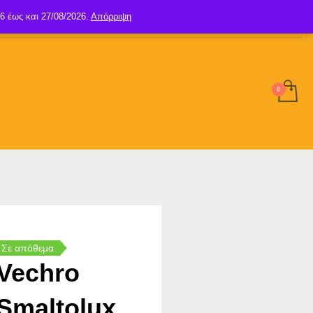
6 έως και 27/08/2026.
Απόρριψη
SIGN UP
LOGIN
Σε απόθεμα
Vechro
Smaltolux