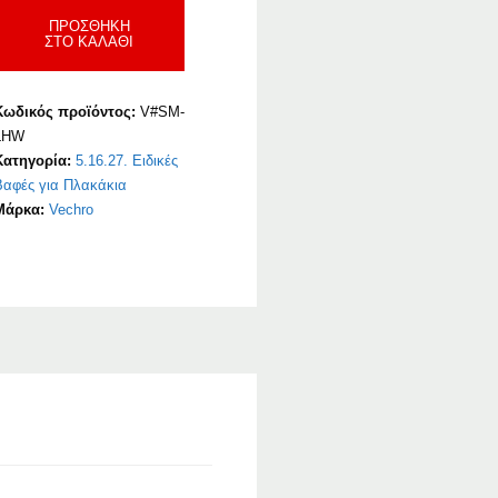
ile
ΠΡΟΣΘΉΚΗ
ΣΤΟ ΚΑΛΆΘΙ
Reno
aint
ποσότητα
Κωδικός προϊόντος:
V#SM-
LHW
Κατηγορία:
5.16.27. Ειδικές
Βαφές για Πλακάκια
Μάρκα:
Vechro