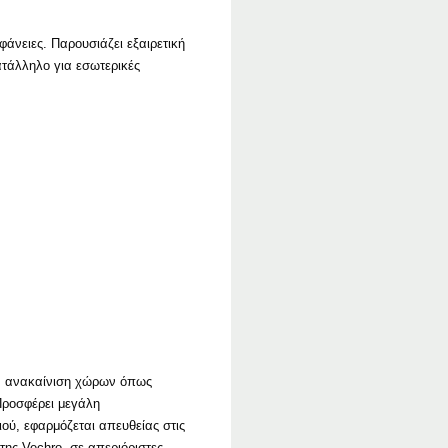
άνειες. Παρουσιάζει εξαιρετική
ατάλληλο για εσωτερικές
την ανακαίνιση χώρων όπως
 Προσφέρει μεγάλη
ού, εφαρμόζεται απευθείας στις
της Vechro, σε απεριόριστες