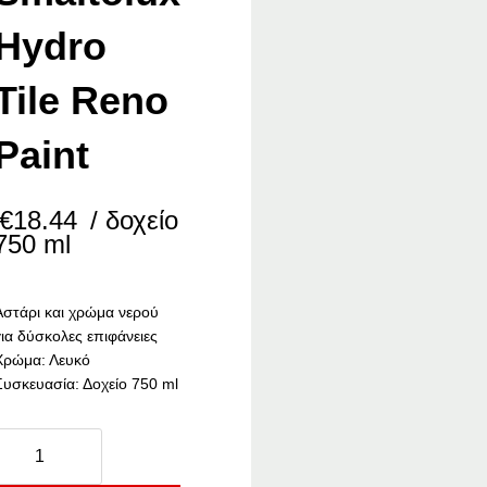
Hydro
Tile Reno
Paint
€
18.44
/ δοχείο
750 ml
Αστάρι και χρώμα νερού
για δύσκολες επιφάνειες
Χρώμα: Λευκό
Συσκευασία: Δοχείο 750 ml
echro
maltolux
Hydro