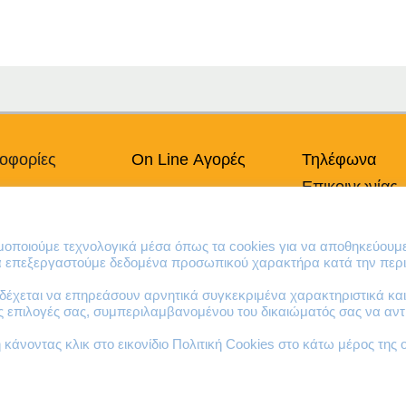
οφορίες
On Line Αγορές
Τηλέφωνα
Επικοινωνίας
πικά Δεδομένα
Ο Λογαριασμός μου
Χρήσης
Τρόποι Πληρωμής
210 41 13 636
κή Cookies
Τρόποι Παράδοσης
210 41 13 280
ιμοποιούμε τεχνολογικά μέσα όπως τα cookies για να αποθηκεύουμ
Επιστροφές Προϊόντων
να επεξεργαστούμε δεδομένα προσωπικού χαρακτήρα κατά την περι
έχεται να επηρεάσουν αρνητικά συγκεκριμένα χαρακτηριστικά και 
ες επιλογές σας, συμπεριλαμβανομένου του δικαιώματός σας να α
κάνοντας κλικ στο εικονίδιο Πολιτική Cookies στο κάτω μέρος της 
© 2023 virtualit.gr | All rights reserved.