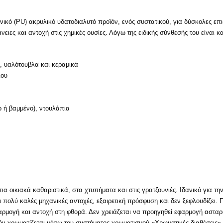
ικό (PU) ακρυλικό υδατοδιαλυτό προϊόν, ενός συστατικού, για δύσκολες επιφ
ιες και αντοχή στις χημικές ουσίες. Λόγω της ειδικής σύνθεσής του είναι κ
, υαλότουβλα και κεραμικά
ιου
ο ή βαμμένο), ντουλάπια
πια οικιακά καθαριστικά, στα χτυπήματα και στις γρατζουνιές. Ιδανικό για 
ι πολύ καλές μηχανικές αντοχές, εξαιρετική πρόσφυση και δεν ξεφλουδίζει.
αρμογή και αντοχή στη φθορά. Δεν χρειάζεται να προηγηθεί εφαρμογή ασταρι
ϊόν χρωματίζεται μέσω του συστήματος χρωματισμού «Χρωματικές διαθέσεις» 