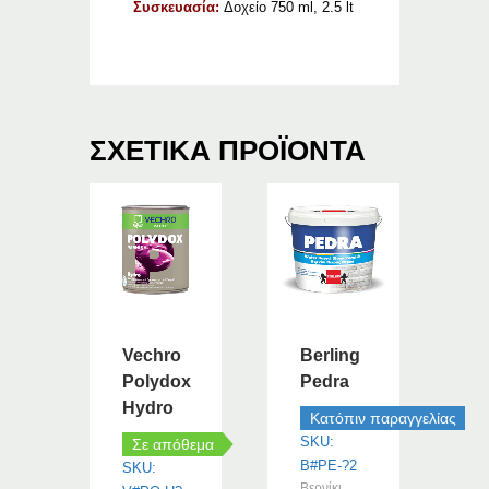
Συσκευασία:
Δοχείο 750 ml, 2.5 lt
ΣΧΕΤΙΚΆ ΠΡΟΪΌΝΤΑ
Vechro
Berling
Polydox
Pedra
Hydro
Κατόπιν παραγγελίας
SKU:
Σε απόθεμα
B#PE-?2
SKU:
Βερνίκι