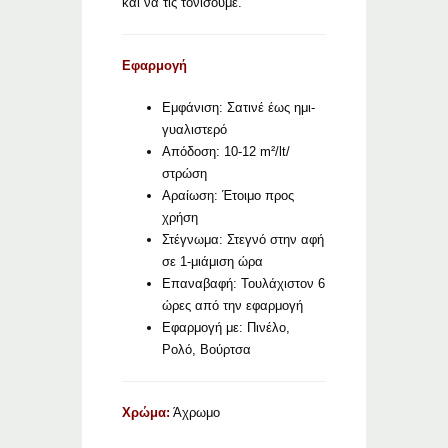
και να τις τονίσουμε.
Εφαρμογή
Εμφάνιση: Σατινέ έως ημι-
γυαλιστερό
Απόδοση: 10-12 m²/lt/
στρώση
Αραίωση: Έτοιμο προς
χρήση
Στέγνωμα: Στεγνό στην αφή
σε 1-μιάμιση ώρα
Επαναβαφή: Τουλάχιστον 6
ώρες από την εφαρμογή
Εφαρμογή με: Πινέλο,
Ρολό, Βούρτσα
Χρώμα:
Άχρωμο