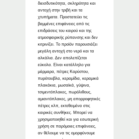
διεισδυτικότητα, σκληρότητα και
αντοχή στην τριβή και τα
χτυπήματα. Προστατεύει τις
βαμμένες επιφάνειες από τις
επιδράσεις του καιρού και της
ατμοσφαιρικής ρύπανσης και δεν
κιτρινίζει. Το προϊόν παρουσιάζει
μεγάλη αντοχή στο νερό και τα
αλκάλια. Δεν απολεπίζεται
εύκολα. Είναι κατάλληλο για
μάρμαρα, πέτρες Καρύστου,
πυρότουβλα, κεραμίδια, κεραμικά
πλακάκια, μωσαϊκά, γύψινα,
τσιμεντόπλακες, πωρόλιθους,
αμιαντόπλακες, μη απορροφητικές
πέτρες κλπ, εκτεθειμένα στις
καιρικές συνθήκες. Μπορεί να
χρησιμοποιηθεί και για εσωτερική
χρήση σε παρόμοιες επιφάνειες,
αν θέλουμε να τις ομορφύνουμε