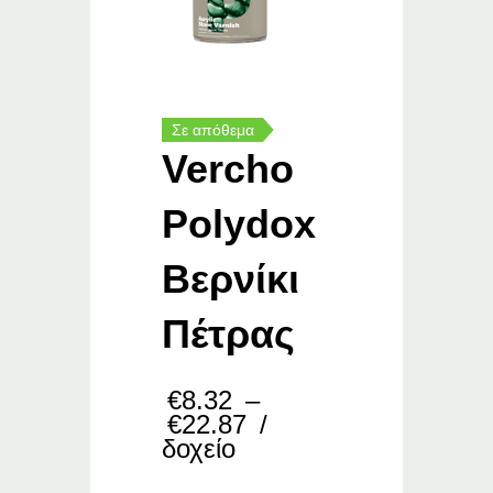
Σε απόθεμα
Vercho
Polydox
Βερνίκι
Πέτρας
€
8.32
–
Price
€
22.87
/
range:
δοχείο
€8.32