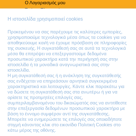
Ο Λογαριασμός μου
Τρόποι Πληρωμής
Τρόποι Παράδοσης
Η ιστοσελίδα χρησιμοποιεί cookies
Επιστροφές Προϊόντων
Προκειμένου να σας παρέχουμε τις καλύτερες εμπειρίες,
χρησιμοποιούμε τεχνολογικά μέσα όπως τα cookies για να
Τηλέφωνα Επικοινωνίας
αποθηκεύουμε και/ή να έχουμε πρόσβαση σε πληροφορίες
της συσκευής. Η συγκατάθεσή σας σε αυτά τα τεχνολογικά
210 41 13 636
μέσα θα επιτρέψει να επεξεργαστούμε δεδομένα
210 41 13 280
προσωπικού χαρακτήρα κατά την περιήγησή σας στην
ιστοσελίδα ή τα μοναδικά αναγνωριστικά σας στην
ιστοσελίδα.
Διεύθυνση
Η μη συγκατάθεσή σας ή η ανάκληση της συγκατάθεσής
σας ενδέχεται να επηρεάσουν αρνητικά συγκεκριμένα
Θηβών 220
χαρακτηριστικά και λειτουργίες. Κάντε κλικ παρακάτω για
Άγιος Ιωάννης
να δώσετε τη συγκατάθεσή σας στα ανωτέρω ή για να
Ρέντης
ορίσετε τις προτιμητέες επιλογές σας,
συμπεριλαμβανομένου του δικαιώματός σας να αντιτίθεστε
Τ.Κ. 182 33
στην επεξεργασία δεδομένων προσωπικού χαρακτήρα με
βάση το έννομο συμφέρον αντί της συγκατάθεσης.
Email
Μπορείτε να ενημερώσετε τις επιλογές σας οποιαδήποτε
στιγμή κάνοντας κλικ στο εικονίδιο Πολιτική Cookies στο
κάτω μέρος της οθόνης.
contact@lazarakis.gr