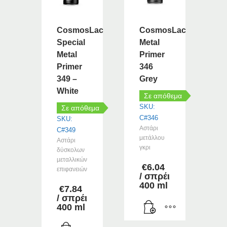
CosmosLac
CosmosLac
Special
Metal
Metal
Primer
Primer
346
349 –
Grey
White
Σε απόθεμα
SKU:
Σε απόθεμα
C#346
SKU:
Αστάρι
C#349
μετάλλου
Αστάρι
γκρι
δύσκολων
µεταλλικών
€
6.04
επιφανειών
/ σπρέι
400 ml
€
7.84
/ σπρέι
400 ml