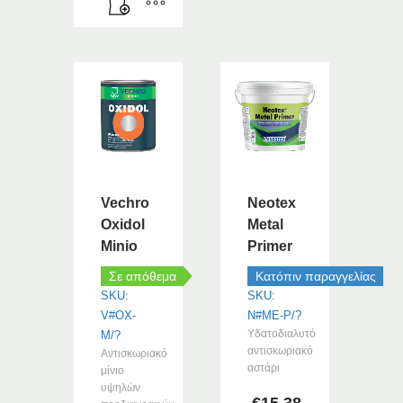
Vechro
Neotex
Oxidol
Metal
Minio
Primer
Σε απόθεμα
Κατόπιν παραγγελίας
SKU:
SKU:
V#OX-
N#ME-P/?
Υδατοδιαλυτό
M/?
αντισκωριακό
Αντισκωριακό
αστάρι
μίνιο
υψηλών