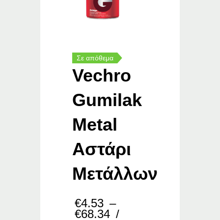
Σε απόθεμα
Vechro
Gumilak
Metal
Αστάρι
Μετάλλων
€
4.53
–
Price
€
68.34
/