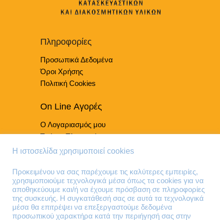
προϊόντος
επιλογές
μπορούν
να
επιλεγούν
Πληροφορίες
στη
Προσωπικά Δεδομένα
σελίδα
του
Όροι Χρήσης
προϊόντος
Πολιτική Cookies
On Line Αγορές
Ο Λογαριασμός μου
Τρόποι Πληρωμής
Τρόποι Παράδοσης
Η ιστοσελίδα χρησιμοποιεί cookies
Επιστροφές Προϊόντων
Προκειμένου να σας παρέχουμε τις καλύτερες εμπειρίες,
χρησιμοποιούμε τεχνολογικά μέσα όπως τα cookies για να
Τηλέφωνα Επικοινωνίας
αποθηκεύουμε και/ή να έχουμε πρόσβαση σε πληροφορίες
της συσκευής. Η συγκατάθεσή σας σε αυτά τα τεχνολογικά
210 41 13 636
μέσα θα επιτρέψει να επεξεργαστούμε δεδομένα
210 41 13 280
προσωπικού χαρακτήρα κατά την περιήγησή σας στην