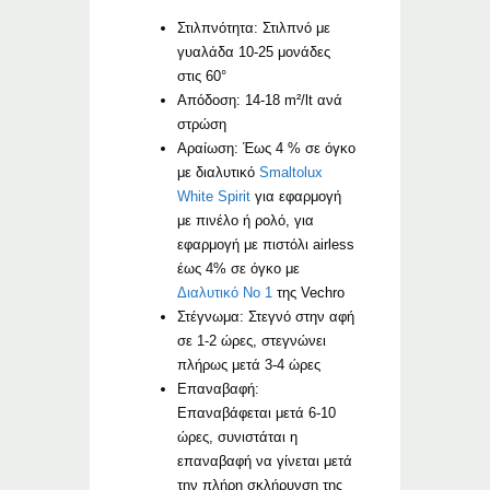
Στιλπνότητα: Στιλπνό με
γυαλάδα 10-25 μονάδες
στις 60°
Απόδοση: 14-18 m²/lt ανά
στρώση
Αραίωση: Έως 4 % σε όγκο
με διαλυτικό
Smaltolux
White Spirit
για εφαρμογή
με πινέλο ή ρολό, για
εφαρμογή με πιστόλι airless
έως 4% σε όγκο με
Διαλυτικό No 1
της Vechro
Στέγνωμα: Στεγνό στην αφή
σε 1-2 ώρες, στεγνώνει
πλήρως μετά 3-4 ώρες
Επαναβαφή:
Επαναβάφεται μετά 6-10
ώρες, συνιστάται η
επαναβαφή να γίνεται μετά
την πλήρη σκλήρυνση της