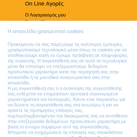
On Line Αγορές
Ο Λογαριασμός μου
Τρόποι Πληρωμής
Τρόποι Παράδοσης
Η ιστοσελίδα χρησιμοποιεί cookies
Επιστροφές Προϊόντων
Προκειμένου να σας παρέχουμε τις καλύτερες εμπειρίες,
χρησιμοποιούμε τεχνολογικά μέσα όπως τα cookies για να
Τηλέφωνα Επικοινωνίας
αποθηκεύουμε και/ή να έχουμε πρόσβαση σε πληροφορίες
της συσκευής. Η συγκατάθεσή σας σε αυτά τα τεχνολογικά
210 41 13 636
μέσα θα επιτρέψει να επεξεργαστούμε δεδομένα
210 41 13 280
προσωπικού χαρακτήρα κατά την περιήγησή σας στην
ιστοσελίδα ή τα μοναδικά αναγνωριστικά σας στην
ιστοσελίδα.
Διεύθυνση
Η μη συγκατάθεσή σας ή η ανάκληση της συγκατάθεσής
σας ενδέχεται να επηρεάσουν αρνητικά συγκεκριμένα
Θηβών 220
χαρακτηριστικά και λειτουργίες. Κάντε κλικ παρακάτω για
Άγιος Ιωάννης
να δώσετε τη συγκατάθεσή σας στα ανωτέρω ή για να
Ρέντης
ορίσετε τις προτιμητέες επιλογές σας,
συμπεριλαμβανομένου του δικαιώματός σας να αντιτίθεστε
Τ.Κ. 182 33
στην επεξεργασία δεδομένων προσωπικού χαρακτήρα με
βάση το έννομο συμφέρον αντί της συγκατάθεσης.
Email
Μπορείτε να ενημερώσετε τις επιλογές σας οποιαδήποτε