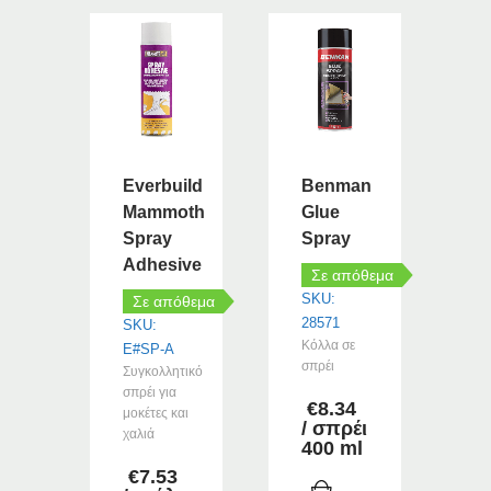
Everbuild
Benman
Mammoth
Glue
Spray
Spray
Adhesive
Σε απόθεμα
SKU:
Σε απόθεμα
28571
SKU:
Κόλλα σε
E#SP-A
σπρέι
Συγκολλητικό
σπρέι για
€
8.34
μοκέτες και
/ σπρέι
χαλιά
400 ml
€
7.53