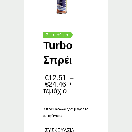
Σε απόθεμα
Turbo
Σπρέι
€
12.51
–
Price
€
24.46
/
range:
τεμάχιο
€12.51
through
€24.46
Σπρέι Κόλλα για μεγάλες
επιφάνειες
ΣΥΣΚΕΥΑΣΙΑ