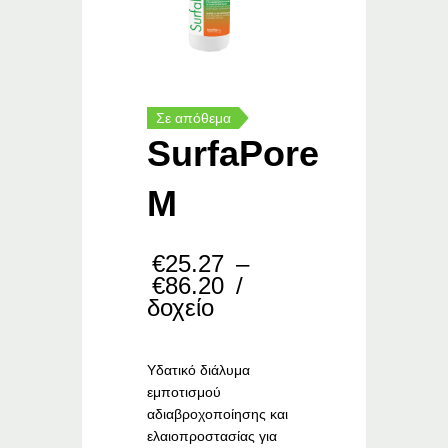
Σε απόθεμα
SurfaPore
M
€
25.27
–
Price
€
86.20
/
range:
δοχείο
€25.27
through
€86.20
Υδατικό διάλυμα
εμποτισμού
αδιαβροχοποίησης και
ελαιοπροστασίας για