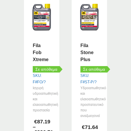
Fila
Fila
Fob
Stone
Xtreme
Plus
Σε απόθεμα
Σε απόθεμα
SKU:
SKU:
F#FO/?
F#ST-P/?
Ισχυρή
Υδροαπωθητικό
υδροαπωθητική
και
και
ελαιοαπωθητικό
ελαιοαπωθητική
προστατευτικό
προστασία
που
αναζωογονεί
€
87.19
–
€
71.64