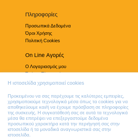
να
επιλεγούν
Πληροφορίες
στη
Προσωπικά Δεδομένα
σελίδα
του
Όροι Χρήσης
προϊόντος
Πολιτική Cookies
On Line Αγορές
Ο Λογαριασμός μου
Τρόποι Πληρωμής
Τρόποι Παράδοσης
Η ιστοσελίδα χρησιμοποιεί cookies
Επιστροφές Προϊόντων
Προκειμένου να σας παρέχουμε τις καλύτερες εμπειρίες,
χρησιμοποιούμε τεχνολογικά μέσα όπως τα cookies για να
Τηλέφωνα Επικοινωνίας
αποθηκεύουμε και/ή να έχουμε πρόσβαση σε πληροφορίες
της συσκευής. Η συγκατάθεσή σας σε αυτά τα τεχνολογικά
210 41 13 636
μέσα θα επιτρέψει να επεξεργαστούμε δεδομένα
210 41 13 280
προσωπικού χαρακτήρα κατά την περιήγησή σας στην
ιστοσελίδα ή τα μοναδικά αναγνωριστικά σας στην
ιστοσελίδα.
Διεύθυνση