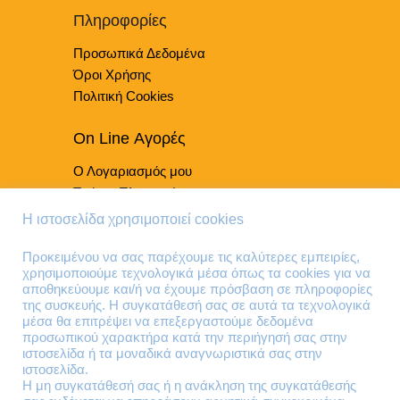
του
Πληροφορίες
προϊόντος
Προσωπικά Δεδομένα
Όροι Χρήσης
Πολιτική Cookies
On Line Αγορές
Ο Λογαριασμός μου
Τρόποι Πληρωμής
Τρόποι Παράδοσης
Η ιστοσελίδα χρησιμοποιεί cookies
Επιστροφές Προϊόντων
Προκειμένου να σας παρέχουμε τις καλύτερες εμπειρίες,
χρησιμοποιούμε τεχνολογικά μέσα όπως τα cookies για να
Τηλέφωνα Επικοινωνίας
αποθηκεύουμε και/ή να έχουμε πρόσβαση σε πληροφορίες
της συσκευής. Η συγκατάθεσή σας σε αυτά τα τεχνολογικά
210 41 13 636
μέσα θα επιτρέψει να επεξεργαστούμε δεδομένα
210 41 13 280
προσωπικού χαρακτήρα κατά την περιήγησή σας στην
ιστοσελίδα ή τα μοναδικά αναγνωριστικά σας στην
ιστοσελίδα.
Διεύθυνση
Η μη συγκατάθεσή σας ή η ανάκληση της συγκατάθεσής