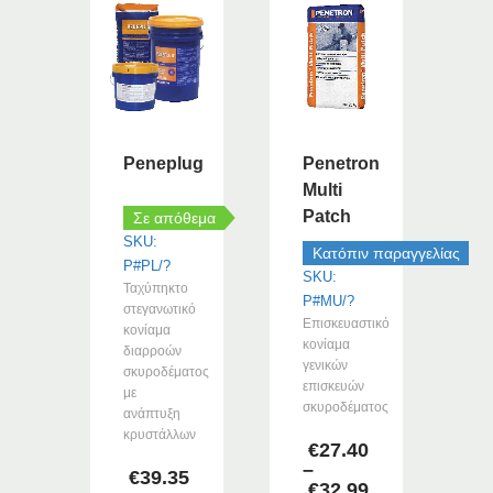
Peneplug
Penetron
Multi
Patch
Σε απόθεμα
SKU:
Κατόπιν παραγγελίας
P#PL/?
SKU:
Ταχύπηκτο
P#MU/?
στεγανωτικό
Επισκευαστικό
κονίαμα
κονίαμα
διαρροών
γενικών
σκυροδέματος
επισκευών
με
σκυροδέματος
ανάπτυξη
κρυστάλλων
€
27.40
–
€
39.35
€
32.99