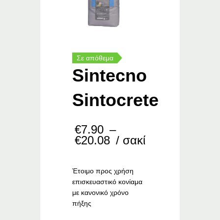
Σε απόθεμα
Sintecno
Sintocrete
€
7.90
–
Price
€
20.08
/ σακί
range:
€7.90
through
Έτοιμο προς χρήση
€20.08
επισκευαστικό κονίαμα
με κανονικό χρόνο
πήξης