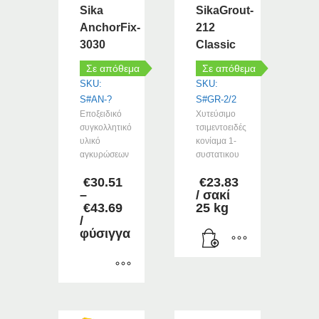
Sika
SikaGrout-
AnchorFix-
212
3030
Classic
Σε απόθεμα
Σε απόθεμα
SKU:
SKU:
S#AN-?
S#GR-2/2
Εποξειδικό
Χυτεύσιμο
συγκολλητικό
τσιμεντοειδές
υλικό
κονίαμα 1-
αγκυρώσεων
συστατικου
€
30.51
€
23.83
–
/ σακί
€
43.69
25 kg
Price
/
range:
φύσιγγα
€30.51
through
€43.69
Αυτό
το