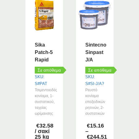
προϊόν
έχει
πολλαπλές
παραλλαγές.
Οι
επιλογές
μπορούν
Sika
Sintecno
να
Patch-5
Sinpast
επιλεγούν
Rapid
J/A
στη
σελίδα
Σε απόθεμα
Σε απόθεμα
του
SKU:
SKU:
προϊόντος
S#PAT
S#SI-J/A?
Τσιμεντοειδές
Ρευστό
κονίαμα, 1-
κονίαμα
συστατικού,
εποξειδικών
ταχείας
ρητινών, 2-
ωρίμανσης
συστατικών
€
32.58
€
15.16
/ σακί
–
25 kg
€
244.51