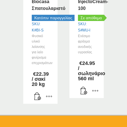
στη
Biocasa
InjectoCream-
επιλεγούν
σελίδα
Σπατουλαριστό
100
στη
του
σελίδα
Κατόπιν παραγγελίας
Σε απόθεμα
προϊόντος
του
SKU:
SKU:
προϊόντος
K#BI-S
S#MU-I
Φυσικό
Ενέσιμο
υλικό
φράγμα
λείανσης
ανοδικής
για λείο
υγρασίας
φινίρισμα
€
24.95
επιχρισμάτων
/
σωληνάριο
€
22.39
560 ml
/ σακί
20 kg