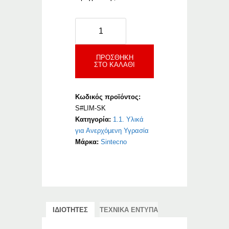
Sintecno
Limepor
SK
ποσότητα
ΠΡΟΣΘΉΚΗ
ΣΤΟ ΚΑΛΆΘΙ
Κωδικός προϊόντος:
S#LIM-SK
Κατηγορία:
1.1. Υλικά
για Ανερχόμενη Υγρασία
Μάρκα:
Sintecno
ΙΔΙΟΤΗΤΕΣ
ΤΕΧΝΙΚΑ ΕΝΤΥΠΑ