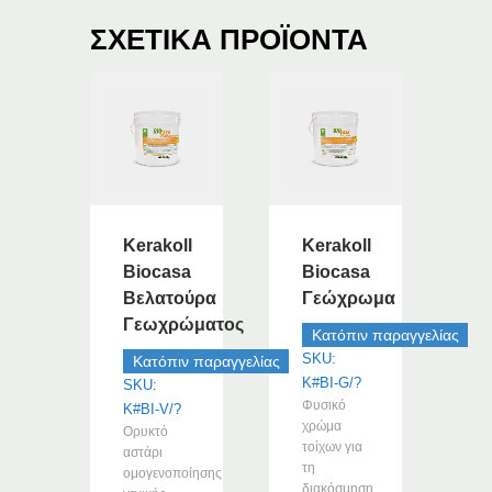
ΣΧΕΤΙΚΆ ΠΡΟΪΌΝΤΑ
Kerakoll
Kerakoll
Biocasa
Biocasa
Βελατούρα
Γεώχρωμα
Γεωχρώματος
Κατόπιν παραγγελίας
SKU:
Κατόπιν παραγγελίας
K#BI-G/?
SKU:
Φυσικό
K#BI-V/?
χρώμα
Ορυκτό
τοίχων για
αστάρι
τη
ομογενοποίησης
διακόσμηση