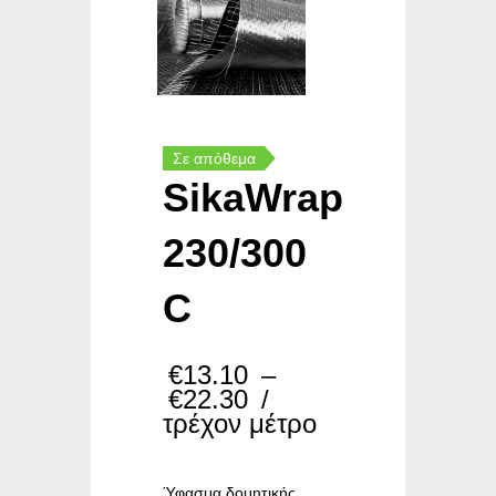
Σε απόθεμα
SikaWrap
230/300
C
€
13.10
–
Price
€
22.30
/
range:
τρέχον μέτρο
€13.10
through
€22.30
Ύφασμα δομητικής