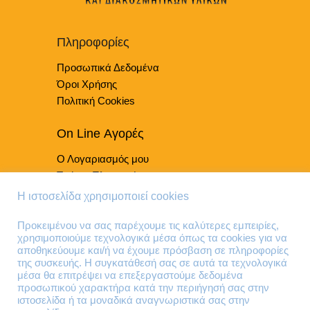
Πληροφορίες
Προσωπικά Δεδομένα
Όροι Χρήσης
Πολιτική Cookies
On Line Αγορές
Ο Λογαριασμός μου
Τρόποι Πληρωμής
Τρόποι Παράδοσης
Η ιστοσελίδα χρησιμοποιεί cookies
Επιστροφές Προϊόντων
Προκειμένου να σας παρέχουμε τις καλύτερες εμπειρίες,
χρησιμοποιούμε τεχνολογικά μέσα όπως τα cookies για να
Τηλέφωνα Επικοινωνίας
αποθηκεύουμε και/ή να έχουμε πρόσβαση σε πληροφορίες
της συσκευής. Η συγκατάθεσή σας σε αυτά τα τεχνολογικά
210 41 13 636
μέσα θα επιτρέψει να επεξεργαστούμε δεδομένα
210 41 13 280
προσωπικού χαρακτήρα κατά την περιήγησή σας στην
ιστοσελίδα ή τα μοναδικά αναγνωριστικά σας στην