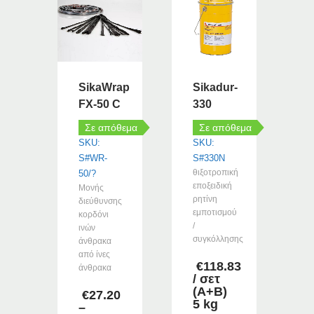
SikaWrap
Sikadur-
FX-50 C
330
Σε απόθεμα
Σε απόθεμα
SKU:
SKU:
S#WR-
S#330N
θιξοτροπική
50/?
εποξειδική
Μονής
ρητίνη
διεύθυνσης
εμποτισμού
κορδόνι
/
ινών
συγκόλλησης
άνθρακα
από ίνες
€
118.83
άνθρακα
/ σετ
(Α+Β)
€
27.20
5 kg
–