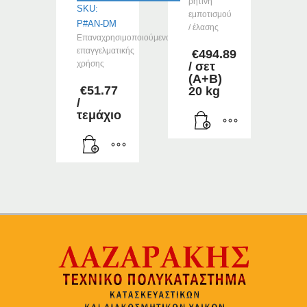
ρητίνη
SKU:
εμποτισμού
P#AN-DM
/ έλασης
Επαναχρησιμοποιούμενο,
επαγγελματικής
€
494.89
χρήσης
/ σετ
(Α+Β)
€
51.77
20 kg
/
τεμάχιο