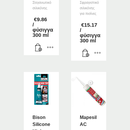
Στεγανωτικό
Σφραγιστικό
σιλικόνης
σιλικόνης
για πισίνες
€
9.86
/
€
15.17
φύσιγγα
/
300 ml
φύσιγγα
300 ml
Bison
Mapesil
Silicone
AC