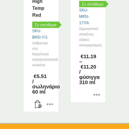
High
Σε απόθεμα
Temp
SKU:
Red
M#SI-
1??/A
Σε απόθεμα
Σφραγιστικό
SKU:
σιλικόνης
B#SI-Y/1
οξικού
Ανθεκτική
πολυμερισμού.
στη
θερμότητα
€
11.19
στεγανοποιητική
–
σιλικόνη
€
11.20
Price
/
€
5.51
range:
φύσιγγα
/
€11.19
310 ml
σωληνάριο
through
60 ml
€11.20
Αυτό
το
προϊόν
έχει