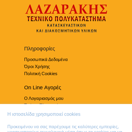
Πληροφορίες
Προσωπικά Δεδομένα
Όροι Χρήσης
Πολιτική Cookies
On Line Αγορές
Ο Λογαριασμός μου
Τρόποι Πληρωμής
Τρόποι Παράδοσης
Η ιστοσελίδα χρησιμοποιεί cookies
Επιστροφές Προϊόντων
Προκειμένου να σας παρέχουμε τις καλύτερες εμπειρίες,