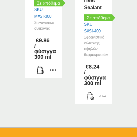
Heat
Σε απόθεμα
Sealant
SKU:
M#SI-300
Σε απόθεμα
Στεγανωτικό
SKU:
σιλικόνης
S#SI-400
Σφραγιστικό
€
9.86
σιλικόνης
/
υψηλών
φύσιγγα
θερμοκρασιών
300 ml
€
8.24
/
φύσιγγα
300 ml