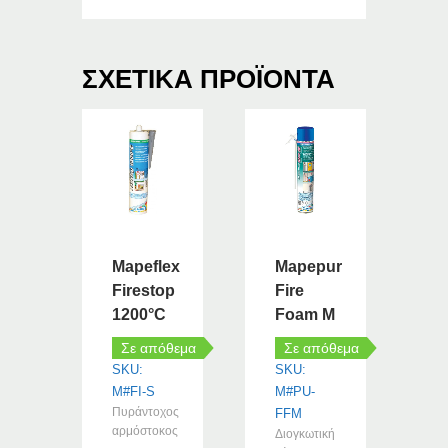
ΣΧΕΤΙΚΆ ΠΡΟΪΌΝΤΑ
Mapeflex
Mapepur
Firestop
Fire
1200°C
Foam M
Σε απόθεμα
Σε απόθεμα
SKU:
SKU:
M#FI-S
M#PU-
Πυράντοχος
FFM
αρμόστοκος
Διογκωτική