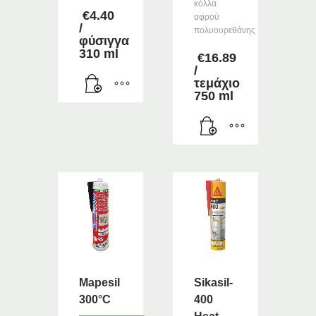
κόλλα
€
4.40
αφρού
/
πολυουρεθάνης
φύσιγγα
310 ml
€
16.89
/
τεμάχιο
750 ml
Mapesil
Sikasil-
300°C
400