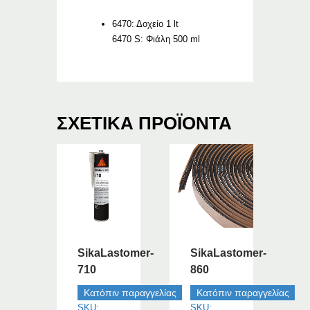
6470: Δοχείο 1 lt
6470 S: Φιάλη 500 ml
ΣΧΕΤΙΚΆ ΠΡΟΪΌΝΤΑ
SikaLastomer-
SikaLastomer-
710
860
Κατόπιν παραγγελίας
Κατόπιν παραγγελίας
SKU:
SKU: