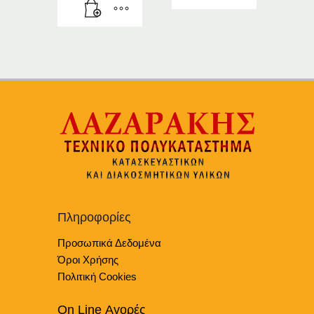
Αυτό
το
προϊόν
έχει
πολλαπλές
παραλλαγές.
Οι
επιλογές
μπορούν
να
επιλεγούν
στη
σελίδα
Πληροφορίες
του
προϊόντος
Προσωπικά Δεδομένα
Όροι Χρήσης
Πολιτική Cookies
On Line Αγορές