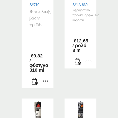
S#710
S#LA-860
Βουτυλικής
Σφραγιστικό
προδιαμορφωμένο
βάσης
κορδόνι
προϊόν
–
€
12.65
/ ρολό
–
8 m
€
9.82
/
φύσιγγα
310 ml