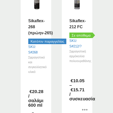
Sikaflex-
Sikaflex-
268
212 FC
(πρώην-265)
Σε απόθεμα
SKU:
Κατόπιν παραγγελίας
S#212/?
SKU:
Σφραγιστική
S#268
αρμόκολλα
Σφραγιστικό
πολυουρεθάνης
και
συγκολλητικό
–
υλικό
€
10.05
–
–
€
15.71
€
20.28
Price
/
/
range:
συσκευασία
σαλάμι
€10.05
600 ml
through
€15.71