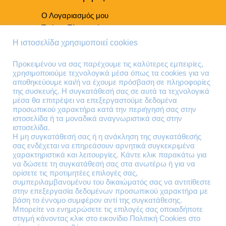
Ο Λογαριασμός μου
Τρόποι Πληρωμής
Τρόποι Παράδοσης
Η ιστοσελίδα χρησιμοποιεί cookies
Επιστροφές Προϊόντων
Προκειμένου να σας παρέχουμε τις καλύτερες εμπειρίες,
χρησιμοποιούμε τεχνολογικά μέσα όπως τα cookies για να
Τηλέφωνα Επικοινωνίας
αποθηκεύουμε και/ή να έχουμε πρόσβαση σε πληροφορίες
της συσκευής. Η συγκατάθεσή σας σε αυτά τα τεχνολογικά
210 41 13 636
μέσα θα επιτρέψει να επεξεργαστούμε δεδομένα
210 41 13 280
προσωπικού χαρακτήρα κατά την περιήγησή σας στην
ιστοσελίδα ή τα μοναδικά αναγνωριστικά σας στην
ιστοσελίδα.
Διεύθυνση
Η μη συγκατάθεσή σας ή η ανάκληση της συγκατάθεσής
σας ενδέχεται να επηρεάσουν αρνητικά συγκεκριμένα
Θηβών 220
χαρακτηριστικά και λειτουργίες. Κάντε κλικ παρακάτω για
Άγιος Ιωάννης
να δώσετε τη συγκατάθεσή σας στα ανωτέρω ή για να
Ρέντης
ορίσετε τις προτιμητέες επιλογές σας,
συμπεριλαμβανομένου του δικαιώματός σας να αντιτίθεστε
Τ.Κ. 182 33
στην επεξεργασία δεδομένων προσωπικού χαρακτήρα με
βάση το έννομο συμφέρον αντί της συγκατάθεσης.
Email
Μπορείτε να ενημερώσετε τις επιλογές σας οποιαδήποτε
στιγμή κάνοντας κλικ στο εικονίδιο Πολιτική Cookies στο