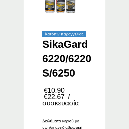
Κατόπιν παραγγελίας
SikaGard
6220/6220
S/6250
€
10.90
–
Price
€
22.67
/
range:
συσκευασία
€10.90
through
€22.67
Διαλύματα κεριού με
υψηλή αντιδιαβρωτική