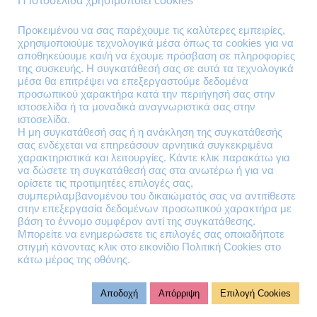
Η ιστοσελίδα χρησιμοποιεί cookies
Επιστροφές Προϊόντων
Προκειμένου να σας παρέχουμε τις καλύτερες εμπειρίες,
χρησιμοποιούμε τεχνολογικά μέσα όπως τα cookies για να
Τηλέφωνα Επικοινωνίας
αποθηκεύουμε και/ή να έχουμε πρόσβαση σε πληροφορίες
της συσκευής. Η συγκατάθεσή σας σε αυτά τα τεχνολογικά
210 41 13 636
μέσα θα επιτρέψει να επεξεργαστούμε δεδομένα
210 41 13 280
προσωπικού χαρακτήρα κατά την περιήγησή σας στην
ιστοσελίδα ή τα μοναδικά αναγνωριστικά σας στην
ιστοσελίδα.
Διεύθυνση
Η μη συγκατάθεσή σας ή η ανάκληση της συγκατάθεσής
σας ενδέχεται να επηρεάσουν αρνητικά συγκεκριμένα
Θηβών 220
χαρακτηριστικά και λειτουργίες. Κάντε κλικ παρακάτω για
Άγιος Ιωάννης
να δώσετε τη συγκατάθεσή σας στα ανωτέρω ή για να
Ρέντης
ορίσετε τις προτιμητέες επιλογές σας,
συμπεριλαμβανομένου του δικαιώματός σας να αντιτίθεστε
Τ.Κ. 182 33
στην επεξεργασία δεδομένων προσωπικού χαρακτήρα με
βάση το έννομο συμφέρον αντί της συγκατάθεσης.
Email
Μπορείτε να ενημερώσετε τις επιλογές σας οποιαδήποτε
στιγμή κάνοντας κλικ στο εικονίδιο Πολιτική Cookies στο
κάτω μέρος της οθόνης.
contact@lazarakis.gr
Αποδοχή
Απόρριψη
Επιλογή Cookies
© 2023 virtualit.gr | All rights reserved.