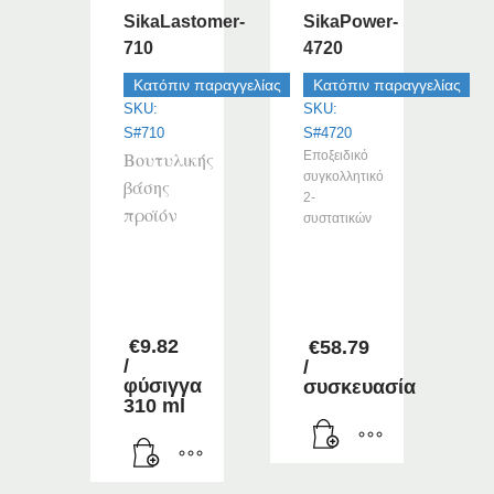
μπορούν
να
SikaLastomer-
SikaPower-
να
επιλεγούν
710
4720
επιλεγούν
στη
στη
Κατόπιν παραγγελίας
Κατόπιν παραγγελίας
σελίδα
σελίδα
SKU:
SKU:
του
του
S#710
S#4720
προϊόντος
προϊόντος
Βουτυλικής
Εποξειδικό
συγκολλητικό
βάσης
2-
προϊόν
συστατικών
–
–
€
9.82
€
58.79
/
/
φύσιγγα
συσκευασία
310 ml