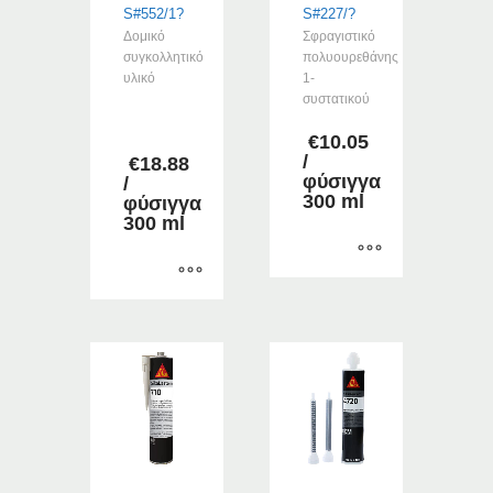
S#552/1?
S#227/?
Δομικό
Σφραγιστικό
συγκολλητικό
πολυουρεθάνης
υλικό
1-
συστατικού
–
€
10.05
/
€
18.88
φύσιγγα
/
300 ml
φύσιγγα
300 ml
Αυτό
Αυτό
το
το
προϊόν
προϊόν
έχει
έχει
πολλαπλές
πολλαπλές
παραλλαγές.
παραλλαγές.
Οι
Οι
επιλογές
επιλογές
μπορούν