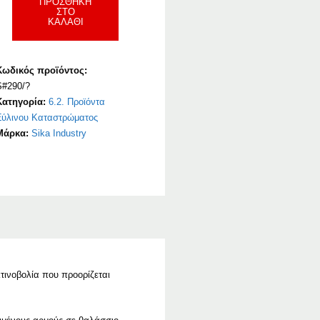
ΠΡΟΣΘΉΚΗ
ΣΤΟ
ΚΑΛΆΘΙ
Κωδικός προϊόντος:
S#290/?
Κατηγορία:
6.2. Προϊόντα
Ξύλινου Καταστρώματος
Μάρκα:
Sika Industry
τινοβολία που προορίζεται