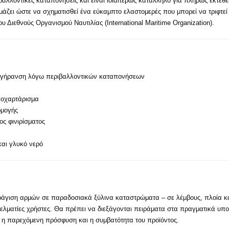
ιβαλλοντικές καταπονήσεις και είναι ιδιαιτέρως κατάλληλο για πλήρως εκτεθ
μάζει ώστε να σχηματισθεί ένα εύκαμπτο ελαστομερές που μπορεί να τριφτεί 
υ Διεθνούς Οργανισμού Ναυτιλίας (International Maritime Organization).
η γήρανση λόγω περιβαλλοντικών καταπονήσεων
λοχαρτάρισμα
ρμογής
ς φινιρίσματος
και γλυκό νερό
ράγιση αρμών σε παραδοσιακά ξύλινα καταστρώματα – σε λέμβους, πλοία και
ελματίες χρήστες. Θα πρέπει να διεξάγονται πειράματα στα πραγματικά υπ
 η παρεχόμενη πρόσφυση και η συμβατότητα του προϊόντος.