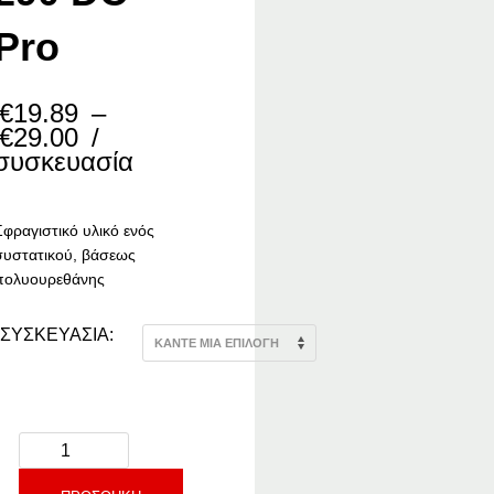
Pro
€
19.89
–
Price
€
29.00
/
range:
συσκευασία
€19.89
through
€29.00
Σφραγιστικό υλικό ενός
συστατικού, βάσεως
πολυουρεθάνης
ΣΥΣΚΕΥΑΣΙΑ: