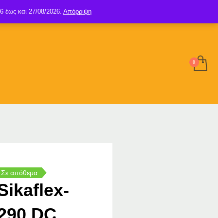
6 έως και 27/08/2026.
Απόρριψη
SIGN UP
LOGIN
Σε απόθεμα
Sikaflex-
290 DC