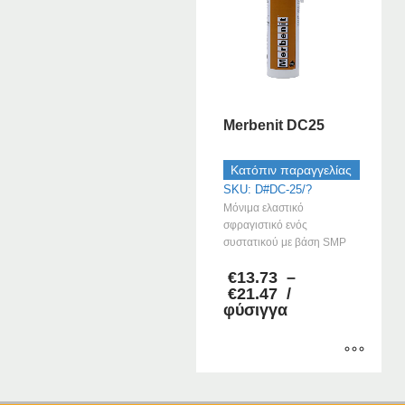
Merbenit DC25
Κατόπιν παραγγελίας
SKU: D#DC-25/?
Μόνιμα ελαστικό
σφραγιστικό ενός
συστατικού με βάση SMP
€
13.73
–
Price
€
21.47
/
range:
φύσιγγα
€13.73
through
€21.47
Αυτό
το