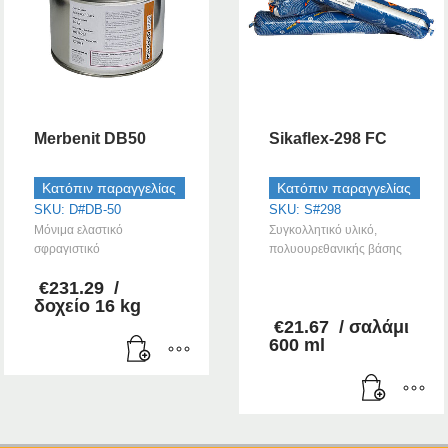
Merbenit DB50
Sikaflex-298 FC
Κατόπιν παραγγελίας
Κατόπιν παραγγελίας
SKU: D#DB-50
SKU: S#298
Μόνιμα ελαστικό
Συγκολλητικό υλικό,
σφραγιστικό
πολυουρεθανικής βάσης
€
231.29
/
–
δοχείο 16 kg
€
21.67
/ σαλάμι
600 ml