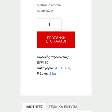
Διαθέσιμο κατόπιν
παραγγελίας
SikaFiber
Force-
50
ποσότητα
ΠΡΟΣΘΉΚΗ
ΣΤΟ ΚΑΛΆΘΙ
Κωδικός προϊόντος:
S#FI-50
Κατηγορία:
4.1.4. Ίνες
Μάρκα:
Sika
ΙΔΙΟΤΗΤΕΣ
ΤΕΧΝΙΚΑ ΕΝΤΥΠΑ