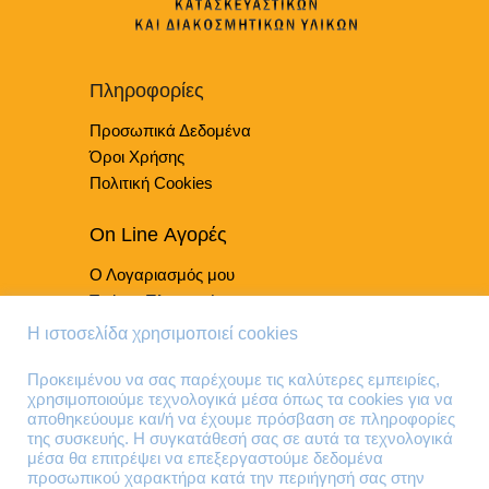
να
επιλεγούν
στη
Πληροφορίες
σελίδα
του
Προσωπικά Δεδομένα
προϊόντος
Όροι Χρήσης
Πολιτική Cookies
On Line Αγορές
Ο Λογαριασμός μου
Τρόποι Πληρωμής
Τρόποι Παράδοσης
Η ιστοσελίδα χρησιμοποιεί cookies
Επιστροφές Προϊόντων
Προκειμένου να σας παρέχουμε τις καλύτερες εμπειρίες,
χρησιμοποιούμε τεχνολογικά μέσα όπως τα cookies για να
Τηλέφωνα Επικοινωνίας
αποθηκεύουμε και/ή να έχουμε πρόσβαση σε πληροφορίες
της συσκευής. Η συγκατάθεσή σας σε αυτά τα τεχνολογικά
210 41 13 636
μέσα θα επιτρέψει να επεξεργαστούμε δεδομένα
210 41 13 280
προσωπικού χαρακτήρα κατά την περιήγησή σας στην