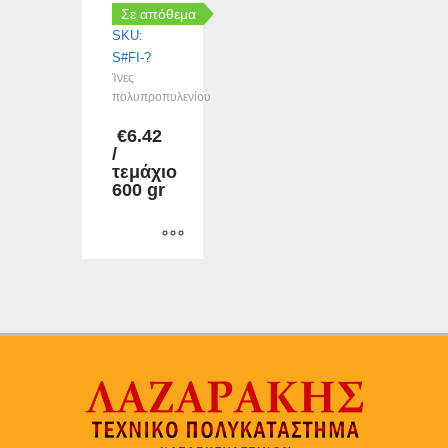
Σε απόθεμα
SKU:
S#FI-?
Ίνες
πολυπροπυλενίου
€
6.42
/
τεμάχιο
600 gr
Αυτό
το
προϊόν
έχει
πολλαπλές
παραλλαγές.
Οι
επιλογές
μπορούν