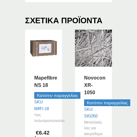
ΣΧΕΤΙΚΆ ΠΡΟΪΌΝΤΑ
Mapefibre
Novocon
NS 18
XR-
1050
Κατόπιν παραγγελίας
SKU:
Κατόπιν παραγγελίας
M#FI-18
SKU:
Ίνες
S#1050
πολυπροπυλενίου
Μεταλλικές
ίνες για
€
6.42
σκυρόδεμα