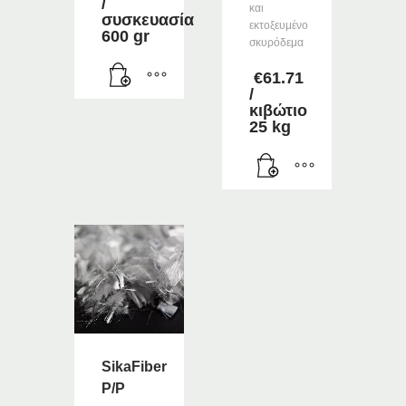
/
και
συσκευασία
εκτοξευμένο
600 gr
σκυρόδεμα
€
61.71
/
κιβώτιο
25 kg
SikaFiber
P/P