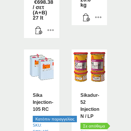
€
698.38
kg
/ σετ
(Α+Β)
27 lt
Sika
Sikadur-
Injection-
52
105 RC
Injection
N / LP
Κατόπιν παραγγελίας
SKU:
Σε απόθεμα