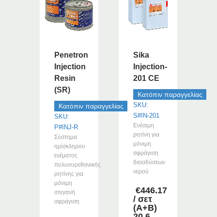
Penetron
Sika
Injection
Injection-
Resin
201 CE
(SR)
Κατόπιν παραγγελίας
SKU:
Κατόπιν παραγγελίας
S#IN-201
SKU:
Ενέσιμη
P#INJ-R
ρητίνη για
Σύστημα
μόνιμη
ημίσκληρου
σφράγιση
ενέματος
διεισδύσεων
πολυουρεθανικής
νερού
ρητίνης για
μόνιμη
€
446.17
στεγανή
/ σετ
σφράγιση
(Α+Β)
20.6