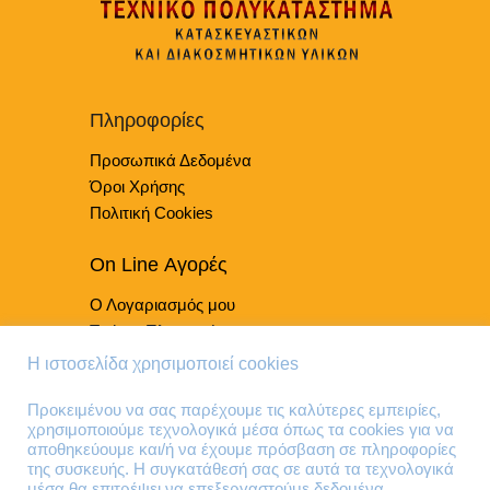
Οι
επιλογές
μπορούν
να
επιλεγούν
Πληροφορίες
στη
Προσωπικά Δεδομένα
σελίδα
του
Όροι Χρήσης
προϊόντος
Πολιτική Cookies
On Line Αγορές
Ο Λογαριασμός μου
Τρόποι Πληρωμής
Τρόποι Παράδοσης
Η ιστοσελίδα χρησιμοποιεί cookies
Επιστροφές Προϊόντων
Προκειμένου να σας παρέχουμε τις καλύτερες εμπειρίες,
χρησιμοποιούμε τεχνολογικά μέσα όπως τα cookies για να
Τηλέφωνα Επικοινωνίας
αποθηκεύουμε και/ή να έχουμε πρόσβαση σε πληροφορίες
της συσκευής. Η συγκατάθεσή σας σε αυτά τα τεχνολογικά
210 41 13 636
μέσα θα επιτρέψει να επεξεργαστούμε δεδομένα