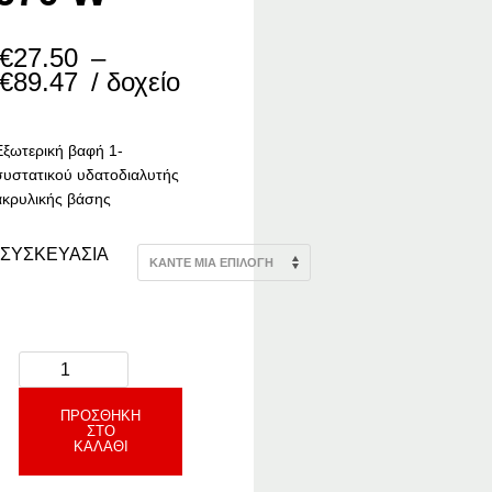
€
27.50
–
Price
€
89.47
/ δοχείο
range:
€27.50
through
Εξωτερική βαφή 1-
€89.47
συστατικού υδατοδιαλυτής
ακρυλικής βάσης
ΣΥΣΚΕΥΑΣΙΑ
ΠΡΟΣΘΉΚΗ
ΣΤΟ
ΚΑΛΆΘΙ