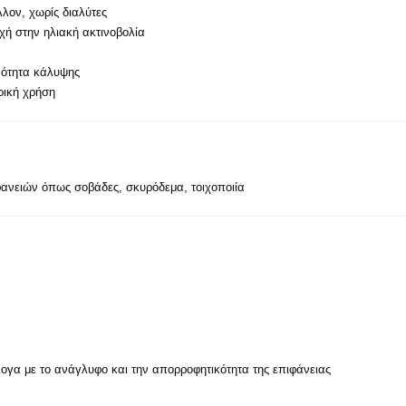
λλον, χωρίς διαλύτες
οχή στην ηλιακή ακτινοβολία
νότητα κάλυψης
ρική χρήση
φανειών όπως σοβάδες, σκυρόδεμα, τοιχοποιία
άλογα με το ανάγλυφο και την απορροφητικότητα της επιφάνειας