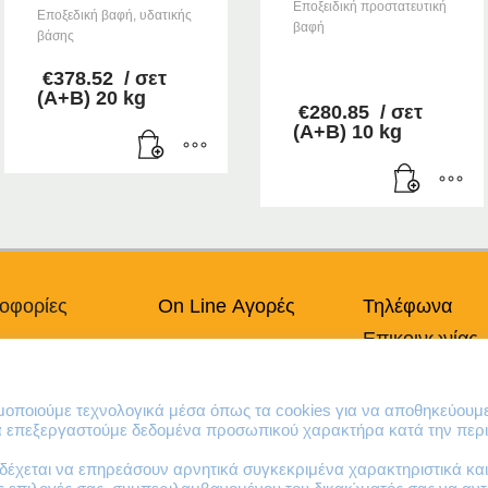
Εποξειδική προστατευτική
Εποξεδική βαφή, υδατικής
βαφή
βάσης
–
€
378.52
/ σετ
(Α+Β) 20 kg
€
280.85
/ σετ
(Α+Β) 10 kg
οφορίες
On Line Αγορές
Τηλέφωνα
Επικοινωνίας
πικά Δεδομένα
Ο Λογαριασμός μου
Χρήσης
Τρόποι Πληρωμής
210 41 13 636
κή Cookies
Τρόποι Παράδοσης
210 41 13 280
ιμοποιούμε τεχνολογικά μέσα όπως τα cookies για να αποθηκεύουμ
Επιστροφές Προϊόντων
να επεξεργαστούμε δεδομένα προσωπικού χαρακτήρα κατά την περι
έχεται να επηρεάσουν αρνητικά συγκεκριμένα χαρακτηριστικά και 