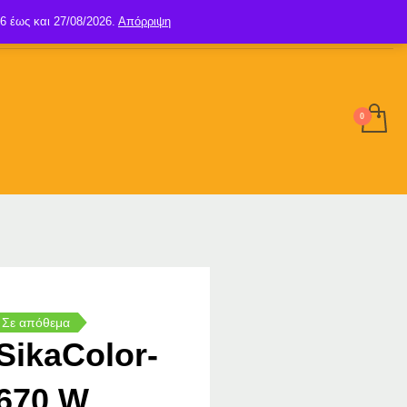
6 έως και 27/08/2026.
Απόρριψη
SIGN UP
LOGIN
Σε απόθεμα
SikaColor-
670 W