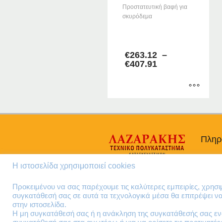
Προστατευτική βαφή για
σκυρόδεμα
–
€
263.12
–
Price
€
407.91
range:
€263.12
through
€407.91
Αυτό
το
προϊόν
έχει
Πληρ
πολλαπλές
Προσω
παραλλαγές.
Η ιστοσελίδα χρησιμοποιεί cookies
Οι
Όροι 
επιλογές
Πολιτι
Προκειμένου να σας παρέχουμε τις καλύτερες εμπειρίες, χρησ
μπορούν
συγκατάθεσή σας σε αυτά τα τεχνολογικά μέσα θα επιτρέψει 
να
στην ιστοσελίδα.
επιλεγούν
Η μη συγκατάθεσή σας ή η ανάκληση της συγκατάθεσής σας ενδ