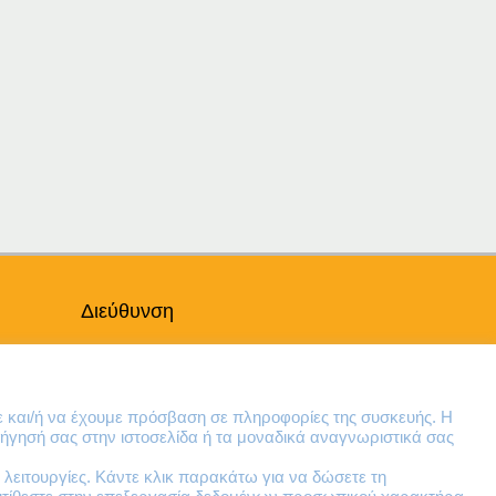
Διεύθυνση
Θηβών 220
Άγιος Ιωάννης
Ρέντης
ε και/ή να έχουμε πρόσβαση σε πληροφορίες της συσκευής. Η
Τ.Κ. 182 33
ήγησή σας στην ιστοσελίδα ή τα μοναδικά αναγνωριστικά σας
λειτουργίες. Κάντε κλικ παρακάτω για να δώσετε τη
Email