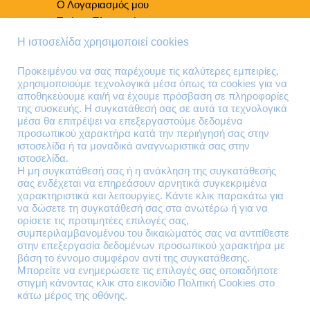
Ο Λογαριασμός μου
Τρόποι Πληρωμής
Τρόποι Παράδοσης
Η ιστοσελίδα χρησιμοποιεί cookies
Επιστροφές Προϊόντων
Προκειμένου να σας παρέχουμε τις καλύτερες εμπειρίες,
χρησιμοποιούμε τεχνολογικά μέσα όπως τα cookies για να
Τηλέφωνα Επικοινωνίας
αποθηκεύουμε και/ή να έχουμε πρόσβαση σε πληροφορίες
της συσκευής. Η συγκατάθεσή σας σε αυτά τα τεχνολογικά
210 41 13 636
μέσα θα επιτρέψει να επεξεργαστούμε δεδομένα
210 41 13 280
προσωπικού χαρακτήρα κατά την περιήγησή σας στην
ιστοσελίδα ή τα μοναδικά αναγνωριστικά σας στην
ιστοσελίδα.
Διεύθυνση
Η μη συγκατάθεσή σας ή η ανάκληση της συγκατάθεσής
σας ενδέχεται να επηρεάσουν αρνητικά συγκεκριμένα
Θηβών 220
χαρακτηριστικά και λειτουργίες. Κάντε κλικ παρακάτω για
Άγιος Ιωάννης
να δώσετε τη συγκατάθεσή σας στα ανωτέρω ή για να
Ρέντης
ορίσετε τις προτιμητέες επιλογές σας,
συμπεριλαμβανομένου του δικαιώματός σας να αντιτίθεστε
Τ.Κ. 182 33
στην επεξεργασία δεδομένων προσωπικού χαρακτήρα με
βάση το έννομο συμφέρον αντί της συγκατάθεσης.
Email
Μπορείτε να ενημερώσετε τις επιλογές σας οποιαδήποτε
στιγμή κάνοντας κλικ στο εικονίδιο Πολιτική Cookies στο
κάτω μέρος της οθόνης.
contact@lazarakis.gr