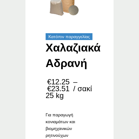
Κατόπιν παραγγελίας
Χαλαζιακά
Αδρανή
€
12.25
–
Price
€
23.51
/ σακί
range:
25 kg
€12.25
through
€23.51
Για παραγωγή
κονιαμάτων και
βιομηχανικών
ρητινούχων