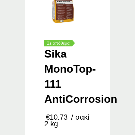
Σε απόθεμα
Sika
MonoTop-
111
AntiCorrosion
€
10.73
/ σακί
2 kg