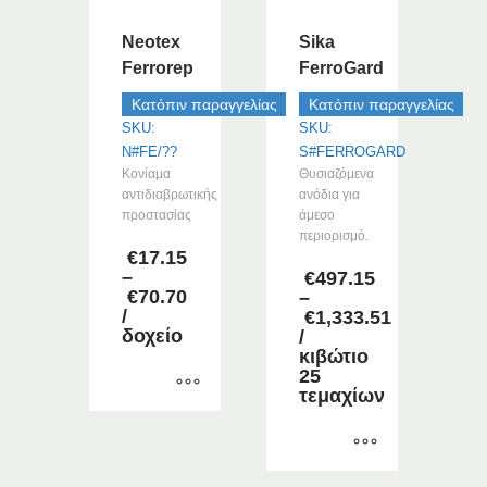
Neotex
Sika
Ferrorep
FerroGard
Κατόπιν παραγγελίας
Κατόπιν παραγγελίας
SKU:
SKU:
N#FE/??
S#FERROGARD
Κονίαμα
Θυσιαζόμενα
αντιδιαβρωτικής
ανόδια για
προστασίας
άμεσο
περιορισμό.
€
17.15
–
€
497.15
€
70.70
–
Price
/
€
1,333.51
range:
δοχείο
Price
/
€17.15
range:
κιβώτιο
through
€497.15
25
€70.70
through
τεμαχίων
€1,333.51
Αυτό
το
προϊόν
Αυτό