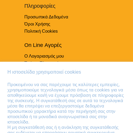
Πληροφορίες
σελίδα
του
Προσωπικά Δεδομένα
προϊόντος
Όροι Χρήσης
Πολιτική Cookies
On Line Αγορές
Ο Λογαριασμός μου
Τρόποι Πληρωμής
Τρόποι Παράδοσης
Η ιστοσελίδα χρησιμοποιεί cookies
Επιστροφές Προϊόντων
Προκειμένου να σας παρέχουμε τις καλύτερες εμπειρίες,
χρησιμοποιούμε τεχνολογικά μέσα όπως τα cookies για να
Τηλέφωνα Επικοινωνίας
αποθηκεύουμε και/ή να έχουμε πρόσβαση σε πληροφορίες
της συσκευής. Η συγκατάθεσή σας σε αυτά τα τεχνολογικά
210 41 13 636
μέσα θα επιτρέψει να επεξεργαστούμε δεδομένα
210 41 13 280
προσωπικού χαρακτήρα κατά την περιήγησή σας στην
ιστοσελίδα ή τα μοναδικά αναγνωριστικά σας στην
ιστοσελίδα.
Διεύθυνση
Η μη συγκατάθεσή σας ή η ανάκληση της συγκατάθεσής
σας ενδέχεται να επηρεάσουν αρνητικά συγκεκριμένα