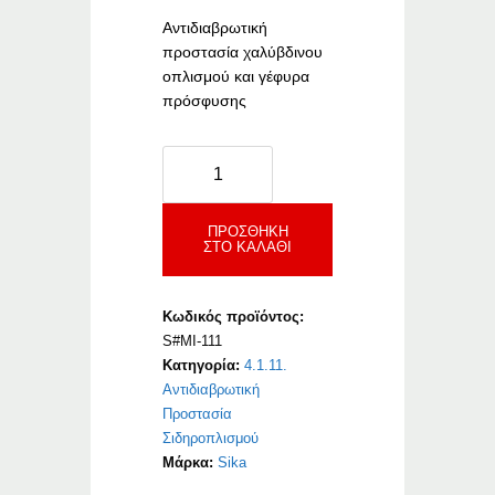
Αντιδιαβρωτική
προστασία χαλύβδινου
οπλισμού και γέφυρα
πρόσφυσης
Sika
MonoTop-
111
AntiCorrosion
ΠΡΟΣΘΉΚΗ
ΣΤΟ ΚΑΛΆΘΙ
ποσότητα
Κωδικός προϊόντος:
S#MI-111
Κατηγορία:
4.1.11.
Αντιδιαβρωτική
Προστασία
Σιδηροπλισμού
Μάρκα:
Sika