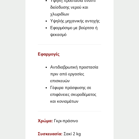
Υψηλή προστασία έναντι
διείσδυσης νερού και
χλωριδίων
Υψηλής μηχανικής αντοχής
Εφαρμόσιμο με βούρτσα ή
ψεκασμό
Εφαρμογές
Αντιδιαβρωτική προστασία
πριν από εργασίες
επισκευών
Γέφυρα πρόσφυσης σε
επιφάνειες σκυροδέματος
και κονιαμάτων
Χρώμα:
Γκρι-πράσινο
Συσκευασία:
Σακί 2 kg