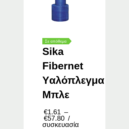
Σε απόθεμα
Sika
Fibernet
Yαλόπλεγμα
Μπλε
€
1.61
–
Price
€
57.80
/
range:
συσκευασία