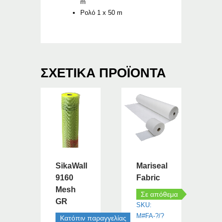
m
Ρολό 1 x 50 m
ΣΧΕΤΙΚΆ ΠΡΟΪΌΝΤΑ
SikaWall
Mariseal
9160
Fabric
Mesh
Σε απόθεμα
GR
SKU:
M#FA-?/?
Κατόπιν παραγγελίας