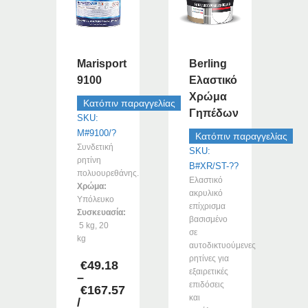
παραλλαγές.
παραλλαγές.
Οι
Οι
επιλογές
επιλογές
μπορούν
μπορούν
Marisport
Berling
να
να
επιλεγούν
9100
Ελαστικό
επιλεγούν
στη
Χρώμα
στη
Κατόπιν παραγγελίας
σελίδα
Γηπέδων
σελίδα
SKU:
του
του
M#9100/?
Κατόπιν παραγγελίας
προϊόντος
προϊόντος
Συνδετική
SKU:
ρητίνη
B#XR/ST-??
πολυουρεθάνης.
Ελαστικό
Χρώμα:
ακρυλικό
Υπόλευκο
επίχρισμα
Συσκευασία:
βασισμένο
5 kg, 20
σε
kg
αυτοδικτυούμενες
ρητίνες για
€
49.18
εξαιρετικές
–
επιδόσεις
€
167.57
και
Price
/