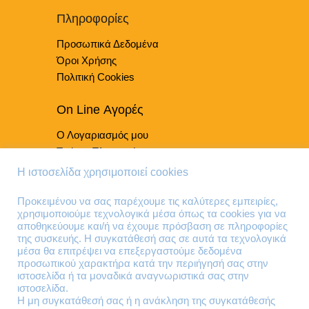
στη
Πληροφορίες
σελίδα
του
Προσωπικά Δεδομένα
προϊόντος
Όροι Χρήσης
Πολιτική Cookies
On Line Αγορές
Ο Λογαριασμός μου
Τρόποι Πληρωμής
Τρόποι Παράδοσης
Η ιστοσελίδα χρησιμοποιεί cookies
Επιστροφές Προϊόντων
Προκειμένου να σας παρέχουμε τις καλύτερες εμπειρίες,
χρησιμοποιούμε τεχνολογικά μέσα όπως τα cookies για να
Τηλέφωνα Επικοινωνίας
αποθηκεύουμε και/ή να έχουμε πρόσβαση σε πληροφορίες
της συσκευής. Η συγκατάθεσή σας σε αυτά τα τεχνολογικά
210 41 13 636
μέσα θα επιτρέψει να επεξεργαστούμε δεδομένα
210 41 13 280
προσωπικού χαρακτήρα κατά την περιήγησή σας στην
ιστοσελίδα ή τα μοναδικά αναγνωριστικά σας στην
ιστοσελίδα.
Διεύθυνση
Η μη συγκατάθεσή σας ή η ανάκληση της συγκατάθεσής