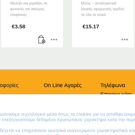
Μολύβι για χαράξεις σε
Μύτες – ανταλλακτικά
φωτεινές και σκούρες
γενικής εφαρμογής σχεδόν
επιφάνειες
σε όλα τα υλικά
€
3.58
€
15.17
Αυτό
το
προϊόν
έχει
πολλαπλές
παραλλαγές.
οφορίες
On Line Αγορές
Τηλέφωνα
Οι
Επικοινωνίας
πικά Δεδομένα
Ο Λογαριασμός μου
επιλογές
Χρήσης
Τρόποι Πληρωμής
μπορούν
210 41 13 636
να
κή Cookies
Τρόποι Παράδοσης
210 41 13 280
ιμοποιούμε τεχνολογικά μέσα όπως τα cookies για να αποθηκεύουμ
επιλεγούν
Επιστροφές Προϊόντων
να επεξεργαστούμε δεδομένα προσωπικού χαρακτήρα κατά την περι
στη
σελίδα
έχεται να επηρεάσουν αρνητικά συγκεκριμένα χαρακτηριστικά και 