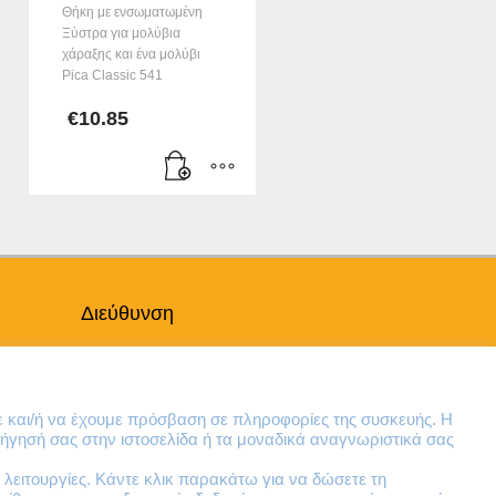
Θήκη με ενσωματωμένη
Ξύστρα για μολύβια
χάραξης και ένα μολύβι
Pica Classic 541
€
10.85
Διεύθυνση
Θηβών 220
Άγιος Ιωάννης
Ρέντης
ε και/ή να έχουμε πρόσβαση σε πληροφορίες της συσκευής. Η
Τ.Κ. 182 33
ήγησή σας στην ιστοσελίδα ή τα μοναδικά αναγνωριστικά σας
λειτουργίες. Κάντε κλικ παρακάτω για να δώσετε τη
Email