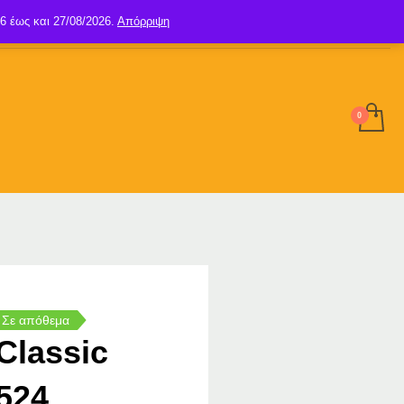
6 έως και 27/08/2026.
Απόρριψη
SIGN UP
LOGIN
Σε απόθεμα
Classic
524