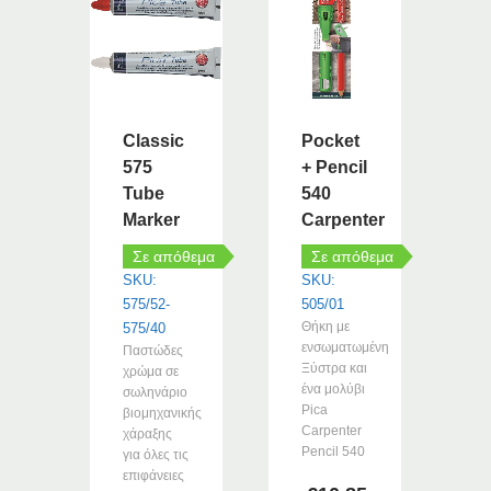
Classic
Pocket
575
+ Pencil
Tube
540
Marker
Carpenter
Σε απόθεμα
Σε απόθεμα
SKU:
SKU:
575/52-
505/01
Θήκη με
575/40
ενσωματωμένη
Παστώδες
Ξύστρα και
χρώμα σε
ένα μολύβι
σωληνάριο
Pica
βιομηχανικής
Carpenter
χάραξης
Pencil 540
για όλες τις
επιφάνειες