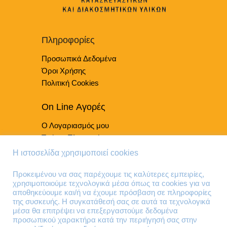
επιλεγούν
στη
σελίδα
του
Πληροφορίες
προϊόντος
Προσωπικά Δεδομένα
Όροι Χρήσης
Πολιτική Cookies
On Line Αγορές
Ο Λογαριασμός μου
Τρόποι Πληρωμής
Τρόποι Παράδοσης
Η ιστοσελίδα χρησιμοποιεί cookies
Επιστροφές Προϊόντων
Προκειμένου να σας παρέχουμε τις καλύτερες εμπειρίες,
χρησιμοποιούμε τεχνολογικά μέσα όπως τα cookies για να
Τηλέφωνα Επικοινωνίας
αποθηκεύουμε και/ή να έχουμε πρόσβαση σε πληροφορίες
της συσκευής. Η συγκατάθεσή σας σε αυτά τα τεχνολογικά
210 41 13 636
μέσα θα επιτρέψει να επεξεργαστούμε δεδομένα
210 41 13 280
προσωπικού χαρακτήρα κατά την περιήγησή σας στην