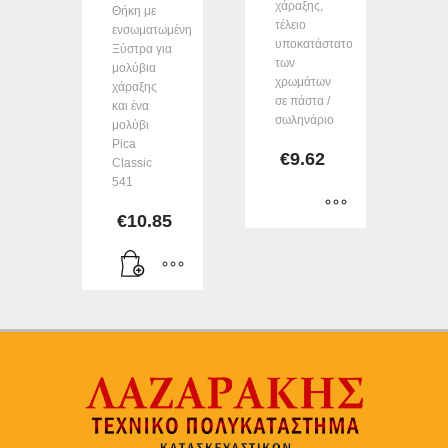
χάραξης,
Θήκη με
τέλειο
ενσωματωμένη
υποκατάστατο
Ξύστρα για
των
μολύβια
χρωμάτων
χάραξης
σε πάστα /
και ένα
σωληνάριο
μολύβι
Pica
€
9.62
Classic
541
€
10.85
Αυτό
το
προϊόν
έχει
πολλαπλές
παραλλαγές.
Οι
επιλογές
μπορούν
να