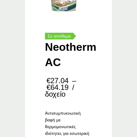
Σε απόθεμα
Neotherm
AC
€
27.04
–
Price
€
64.19
/
range:
δοχείο
€27.04
through
€64.19
Αντισυμπυκνωτική
βαφή με
θερμομονωτικές
ιδιότητες για εσωτερική