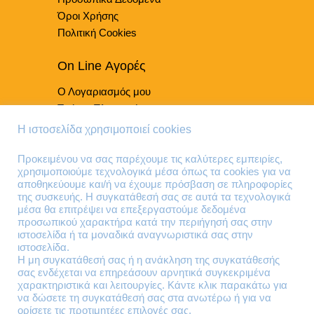
Όροι Χρήσης
Πολιτική Cookies
On Line Αγορές
Ο Λογαριασμός μου
Τρόποι Πληρωμής
Τρόποι Παράδοσης
Η ιστοσελίδα χρησιμοποιεί cookies
Επιστροφές Προϊόντων
Προκειμένου να σας παρέχουμε τις καλύτερες εμπειρίες,
χρησιμοποιούμε τεχνολογικά μέσα όπως τα cookies για να
Τηλέφωνα Επικοινωνίας
αποθηκεύουμε και/ή να έχουμε πρόσβαση σε πληροφορίες
της συσκευής. Η συγκατάθεσή σας σε αυτά τα τεχνολογικά
210 41 13 636
μέσα θα επιτρέψει να επεξεργαστούμε δεδομένα
210 41 13 280
προσωπικού χαρακτήρα κατά την περιήγησή σας στην
ιστοσελίδα ή τα μοναδικά αναγνωριστικά σας στην
ιστοσελίδα.
Διεύθυνση
Η μη συγκατάθεσή σας ή η ανάκληση της συγκατάθεσής
σας ενδέχεται να επηρεάσουν αρνητικά συγκεκριμένα
Θηβών 220
χαρακτηριστικά και λειτουργίες. Κάντε κλικ παρακάτω για
Άγιος Ιωάννης
να δώσετε τη συγκατάθεσή σας στα ανωτέρω ή για να
Ρέντης
ορίσετε τις προτιμητέες επιλογές σας,