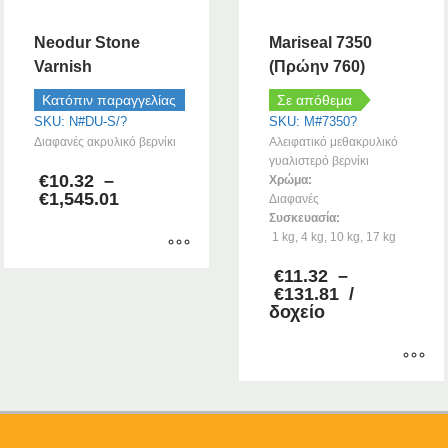
Neodur Stone
Mariseal 7350
Varnish
(Πρώην 760)
Κατόπιν παραγγελίας
Σε απόθεμα
SKU: N#DU-S/?
SKU: M#7350?
Διαφανές ακρυλικό βερνίκι
Αλειφατικό μεθακρυλικό
γυαλιστερό βερνίκι
€
10.32
–
Χρώμα:
Price
€
1,545.01
Διαφανές
range:
Συσκευασία:
€10.32
1 kg, 4 kg, 10 kg, 17 kg
through
€1,545.01
€
11.32
–
Αυτό
Price
€
131.81
/
το
range:
δοχείο
προϊόν
€11.32
έχει
through
€131.81
πολλαπλές
παραλλαγές.
Αυτό
Οι
το
επιλογές
προϊόν