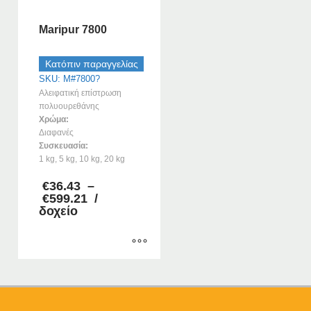
Maripur 7800
Κατόπιν παραγγελίας
SKU: M#7800?
Αλειφατική επίστρωση
πολυουρεθάνης
Χρώμα:
Διαφανές
Συσκευασία:
1 kg, 5 kg, 10 kg, 20 kg
€
36.43
–
Price
€
599.21
/
range:
δοχείο
€36.43
through
€599.21
Αυτό
το
προϊόν