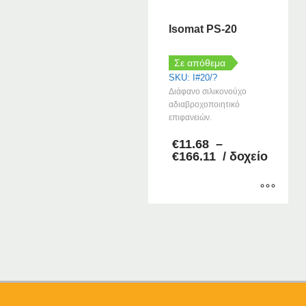
Isomat PS-20
Σε απόθεμα
SKU: I#20/?
Διάφανο σιλικονούχο
αδιαβροχοποιητικό
επιφανειών.
€
11.68
–
Price
€
166.11
/ δοχείο
range:
€11.68
through
€166.11
Αυτό
το
προϊόν
έχει
πολλαπλές
παραλλαγές.
Οι