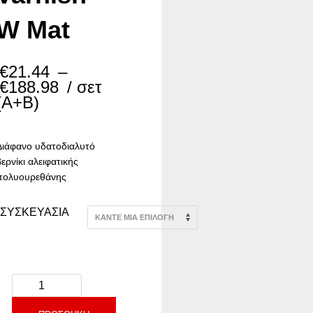
W Mat
€
21.44
–
Price
€
188.98
/ σετ
range:
(Α+Β)
€21.44
through
€188.98
Διάφανο υδατοδιαλυτό
ερνίκι αλειφατικής
πολυουρεθάνης
ΣΥΣΚΕΥΑΣΙΑ