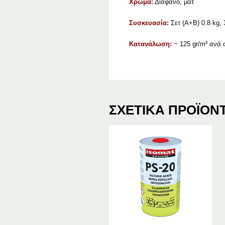
Χρώμα:
Διάφανο, ματ
Συσκευασία:
Σετ (Α+Β) 0.8 kg, 
Κατανάλωση:
~ 125 gr/m² ανά 
ΣΧΕΤΙΚΆ ΠΡΟΪΌΝ