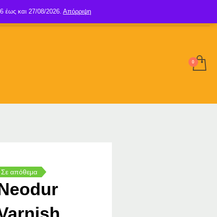
6 έως και 27/08/2026.
Απόρριψη
SIGN UP
LOGIN
Σε απόθεμα
Neodur
Varnish