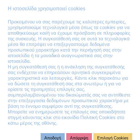
Τρόποι Παράδοσης
Η ιστοσελίδα χρησιμοποιεί cookies
Επιστροφές Προϊόντων
Προκειμένου να σας παρέχουμε τις καλύτερες εμπειρίες,
χρησιμοποιούμε τεχνολογικά μέσα όπως τα cookies για να
Τηλέφωνα Επικοινωνίας
αποθηκεύουμε και/ή να έχουμε πρόσβαση σε πληροφορίες
της συσκευής. Η συγκατάθεσή σας σε αυτά τα τεχνολογικά
210 41 13 636
μέσα θα επιτρέψει να επεξεργαστούμε δεδομένα
210 41 13 280
προσωπικού χαρακτήρα κατά την περιήγησή σας στην
ιστοσελίδα ή τα μοναδικά αναγνωριστικά σας στην
ιστοσελίδα.
Διεύθυνση
Η μη συγκατάθεσή σας ή η ανάκληση της συγκατάθεσής
σας ενδέχεται να επηρεάσουν αρνητικά συγκεκριμένα
Θηβών 220
χαρακτηριστικά και λειτουργίες. Κάντε κλικ παρακάτω για
Άγιος Ιωάννης
να δώσετε τη συγκατάθεσή σας στα ανωτέρω ή για να
Ρέντης
ορίσετε τις προτιμητέες επιλογές σας,
συμπεριλαμβανομένου του δικαιώματός σας να αντιτίθεστε
Τ.Κ. 182 33
στην επεξεργασία δεδομένων προσωπικού χαρακτήρα με
βάση το έννομο συμφέρον αντί της συγκατάθεσης.
Email
Μπορείτε να ενημερώσετε τις επιλογές σας οποιαδήποτε
στιγμή κάνοντας κλικ στο εικονίδιο Πολιτική Cookies στο
κάτω μέρος της οθόνης.
contact@lazarakis.gr
Αποδοχή
Απόρριψη
Επιλογή Cookies