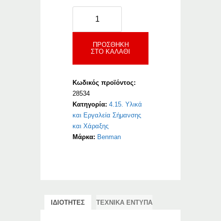
Morris
Fluorescent
Κίτρινο
ποσότητα
ΠΡΟΣΘΉΚΗ
ΣΤΟ ΚΑΛΆΘΙ
Κωδικός προϊόντος:
28534
Κατηγορία:
4.15. Υλικά
και Εργαλεία Σήμανσης
και Χάραξης
Μάρκα:
Benman
ΙΔΙΟΤΗΤΕΣ
ΤΕΧΝΙΚΑ ΕΝΤΥΠΑ