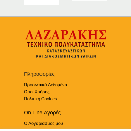
Αυτό
το
προϊόν
έχει
πολλαπλές
παραλλαγές.
Οι
επιλογές
μπορούν
να
επιλεγούν
Πληροφορίες
στη
Προσωπικά Δεδομένα
σελίδα
του
Όροι Χρήσης
προϊόντος
Πολιτική Cookies
On Line Αγορές
Ο Λογαριασμός μου
Τρόποι Πληρωμής