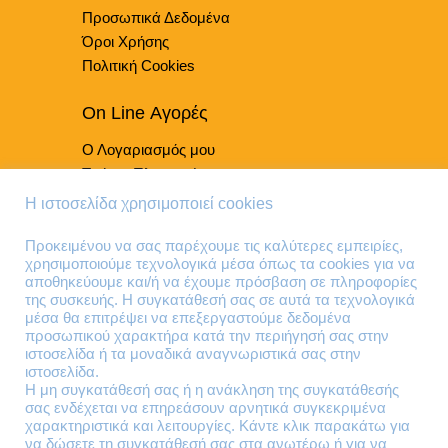
Προσωπικά Δεδομένα
σελίδα
του
Όροι Χρήσης
προϊόντος
Πολιτική Cookies
On Line Αγορές
Ο Λογαριασμός μου
Τρόποι Πληρωμής
Τρόποι Παράδοσης
Η ιστοσελίδα χρησιμοποιεί cookies
Επιστροφές Προϊόντων
Προκειμένου να σας παρέχουμε τις καλύτερες εμπειρίες,
χρησιμοποιούμε τεχνολογικά μέσα όπως τα cookies για να
Τηλέφωνα Επικοινωνίας
αποθηκεύουμε και/ή να έχουμε πρόσβαση σε πληροφορίες
της συσκευής. Η συγκατάθεσή σας σε αυτά τα τεχνολογικά
210 41 13 636
μέσα θα επιτρέψει να επεξεργαστούμε δεδομένα
210 41 13 280
προσωπικού χαρακτήρα κατά την περιήγησή σας στην
ιστοσελίδα ή τα μοναδικά αναγνωριστικά σας στην
ιστοσελίδα.
Διεύθυνση
Η μη συγκατάθεσή σας ή η ανάκληση της συγκατάθεσής
σας ενδέχεται να επηρεάσουν αρνητικά συγκεκριμένα
Θηβών 220
χαρακτηριστικά και λειτουργίες. Κάντε κλικ παρακάτω για
Άγιος Ιωάννης
να δώσετε τη συγκατάθεσή σας στα ανωτέρω ή για να