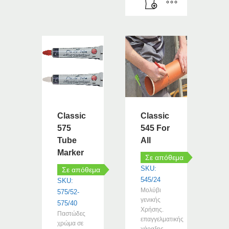
Classic
Classic
575
545 For
Tube
All
Marker
Σε απόθεμα
SKU:
Σε απόθεμα
545/24
SKU:
Μολύβι
575/52-
γενικής
575/40
Χρήσης.
Παστώδες
επαγγελματικής
χρώμα σε