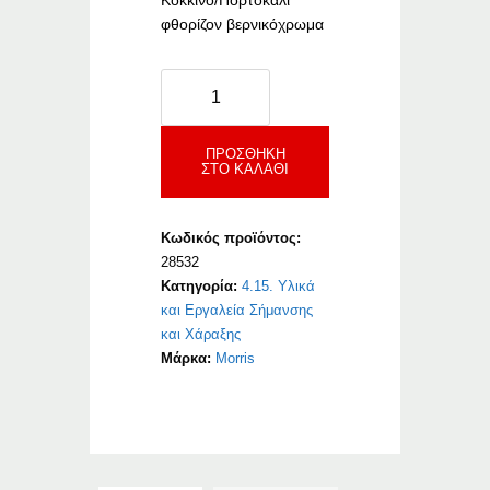
Κόκκινο/Πορτοκαλί
φθορίζον βερνικόχρωμα
Morris
Fluor
Κόκκινο/
Πορτοκαλί
ΠΡΟΣΘΉΚΗ
ΣΤΟ ΚΑΛΆΘΙ
ποσότητα
Κωδικός προϊόντος:
28532
Κατηγορία:
4.15. Υλικά
και Εργαλεία Σήμανσης
και Χάραξης
Μάρκα:
Morris