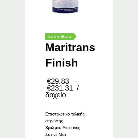
Σε απόθεμα
Maritrans
Finish
€
29.83
–
Price
€
231.31
/
range:
δοχείο
€29.83
through
€231.31
Επιστρωτικό τελικής
στρώσης
Χρώμα:
Διαφανές
Σατινέ Ματ