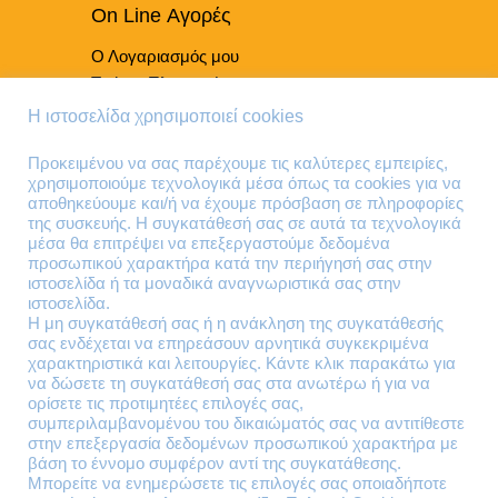
On Line Αγορές
Ο Λογαριασμός μου
Τρόποι Πληρωμής
Τρόποι Παράδοσης
Η ιστοσελίδα χρησιμοποιεί cookies
Επιστροφές Προϊόντων
Προκειμένου να σας παρέχουμε τις καλύτερες εμπειρίες,
χρησιμοποιούμε τεχνολογικά μέσα όπως τα cookies για να
Τηλέφωνα Επικοινωνίας
αποθηκεύουμε και/ή να έχουμε πρόσβαση σε πληροφορίες
της συσκευής. Η συγκατάθεσή σας σε αυτά τα τεχνολογικά
210 41 13 636
μέσα θα επιτρέψει να επεξεργαστούμε δεδομένα
210 41 13 280
προσωπικού χαρακτήρα κατά την περιήγησή σας στην
ιστοσελίδα ή τα μοναδικά αναγνωριστικά σας στην
ιστοσελίδα.
Διεύθυνση
Η μη συγκατάθεσή σας ή η ανάκληση της συγκατάθεσής
σας ενδέχεται να επηρεάσουν αρνητικά συγκεκριμένα
Θηβών 220
χαρακτηριστικά και λειτουργίες. Κάντε κλικ παρακάτω για
Άγιος Ιωάννης
να δώσετε τη συγκατάθεσή σας στα ανωτέρω ή για να
Ρέντης
ορίσετε τις προτιμητέες επιλογές σας,
συμπεριλαμβανομένου του δικαιώματός σας να αντιτίθεστε
Τ.Κ. 182 33
στην επεξεργασία δεδομένων προσωπικού χαρακτήρα με
βάση το έννομο συμφέρον αντί της συγκατάθεσης.
Email
Μπορείτε να ενημερώσετε τις επιλογές σας οποιαδήποτε