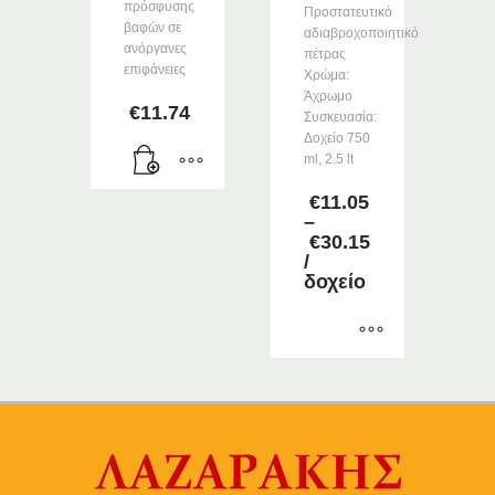
πρόσφυσης
Προστατευτικό
βαφών σε
αδιαβροχοποιητικό
ανόργανες
πέτρας
επιφάνειες
Χρώμα:
Άχρωμο
€
11.74
Συσκευασία:
Δοχείο 750
ml, 2.5 lt
€
11.05
–
€
30.15
Price
/
range:
δοχείο
€11.05
through
€30.15
Αυτό
το
προϊόν
έχει
πολλαπλές
παραλλαγές.