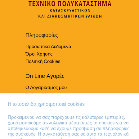
Οι
επιλογές
μπορούν
να
επιλεγούν
Πληροφορίες
στη
Προσωπικά Δεδομένα
σελίδα
του
Όροι Χρήσης
προϊόντος
Πολιτική Cookies
On Line Αγορές
Ο Λογαριασμός μου
Τρόποι Πληρωμής
Τρόποι Παράδοσης
Η ιστοσελίδα χρησιμοποιεί cookies
Επιστροφές Προϊόντων
Προκειμένου να σας παρέχουμε τις καλύτερες εμπειρίες,
χρησιμοποιούμε τεχνολογικά μέσα όπως τα cookies για να
Τηλέφωνα Επικοινωνίας
αποθηκεύουμε και/ή να έχουμε πρόσβαση σε πληροφορίες
της συσκευής. Η συγκατάθεσή σας σε αυτά τα τεχνολογικά
210 41 13 636