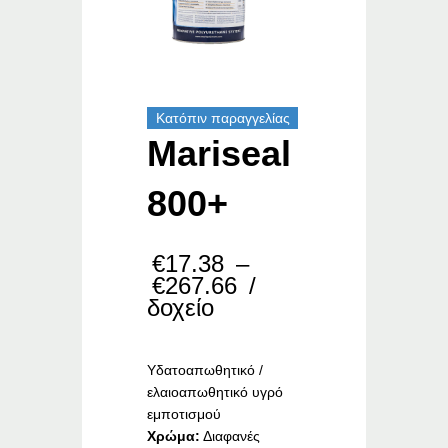
Κατόπιν παραγγελίας
Mariseal
800+
€
17.38
–
Price
€
267.66
/
range:
δοχείο
€17.38
through
€267.66
Υδατοαπωθητικό /
ελαιοαπωθητικό υγρό
εμποτισμού
Χρώμα:
Διαφανές