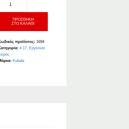
Ρολό
Απεγκλωβισμού
Αέρα
ΠΡΟΣΘΉΚΗ
ΣΤΟ ΚΑΛΆΘΙ
ε
κίδες
ποσότητα
Κωδικός προϊόντος:
1694
Κατηγορία:
4.17. Εργαλεία
Χειρός
Μάρκα:
Kubala