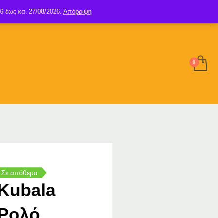
6 έως και 27/08/2026.
Απόρριψη
SIGN UP
LOGIN
Σε απόθεμα
Kubala
Ρολό