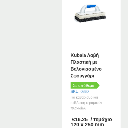
Kubala Λαβή
Πλαστική με
Βελονιασμένο
Σφουγγάρι
Σε απόθεμα
SKU: 0360
Για καθαρισμό και
στίλβωση κεραμικών
πλακιδίων
€
16.25
/ τεμάχιο
120 x 250 mm