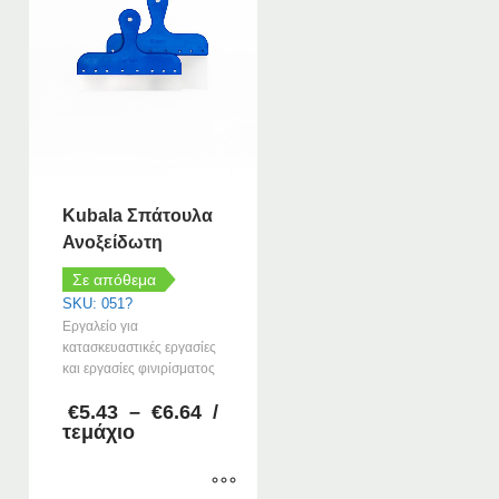
Kubala Σπάτουλα
Ανοξείδωτη
Σε απόθεμα
SKU: 051?
Εργαλείο για
κατασκευαστικές εργασίες
και εργασίες φινιρίσματος
Price
€
5.43
–
€
6.64
/
range:
τεμάχιο
€5.43
through
€6.64