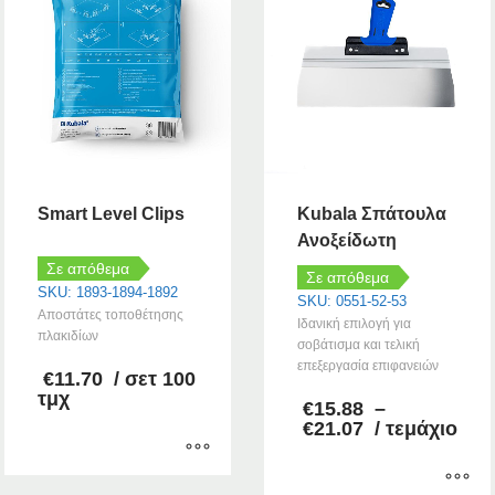
Smart Level Clips
Kubala Σπάτουλα
Ανοξείδωτη
Σε απόθεμα
Σε απόθεμα
SKU: 1893-1894-1892
SKU: 0551-52-53
Αποστάτες τοποθέτησης
Ιδανική επιλογή για
πλακιδίων
σοβάτισμα και τελική
επεξεργασία επιφανειών
€
11.70
/ σετ 100
τμχ
€
15.88
–
Price
€
21.07
/ τεμάχιο
range:
€15.88
through
Αυτό