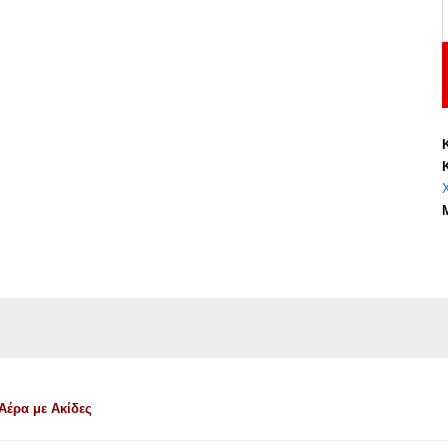
μ
Α
έρα με Ακίδες