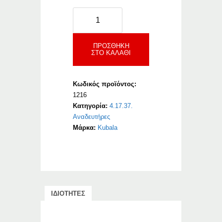
Kubala
Αναδευτήρας
για
Χρώματος
ΠΡΟΣΘΉΚΗ
ΣΤΟ ΚΑΛΆΘΙ
και
Λεπτόκοκκης
Κόλλας
Κωδικός προϊόντος:
ποσότητα
1216
Κατηγορία:
4.17.37.
Αναδευτήρες
Μάρκα:
Kubala
ΙΔΙΟΤΗΤΕΣ