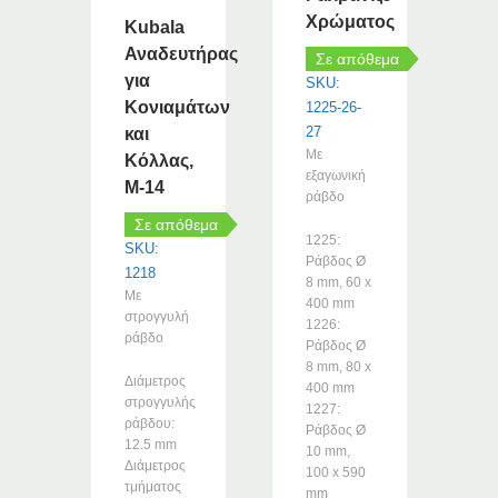
Χρώματος
Kubala
Αναδευτήρας
Σε απόθεμα
για
SKU:
Κονιαμάτων
1225-26-
27
και
Με
Κόλλας,
εξαγωνική
M-14
ράβδο
Σε απόθεμα
1225:
SKU:
Ράβδος Ø
1218
8 mm, 60 x
Με
400 mm
στρογγυλή
1226:
ράβδο
Ράβδος Ø
8 mm, 80 x
Διάμετρος
400 mm
στρογγυλής
1227:
ράβδου:
Ράβδος Ø
12.5 mm
10 mm,
Διάμετρος
100 x 590
τμήματος
mm